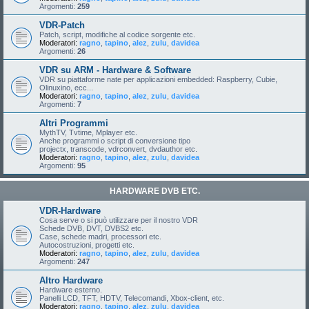
Argomenti:
259
VDR-Patch
Patch, script, modifiche al codice sorgente etc.
Moderatori:
ragno
,
tapino
,
alez
,
zulu
,
davidea
Argomenti:
26
VDR su ARM - Hardware & Software
VDR su piattaforme nate per applicazioni embedded: Raspberry, Cubie,
Olinuxino, ecc...
Moderatori:
ragno
,
tapino
,
alez
,
zulu
,
davidea
Argomenti:
7
Altri Programmi
MythTV, Tvtime, Mplayer etc.
Anche programmi o script di conversione tipo
projectx, transcode, vdrconvert, dvdauthor etc.
Moderatori:
ragno
,
tapino
,
alez
,
zulu
,
davidea
Argomenti:
95
HARDWARE DVB ETC.
VDR-Hardware
Cosa serve o si può utilizzare per il nostro VDR
Schede DVB, DVT, DVBS2 etc.
Case, schede madri, processori etc.
Autocostruzioni, progetti etc.
Moderatori:
ragno
,
tapino
,
alez
,
zulu
,
davidea
Argomenti:
247
Altro Hardware
Hardware esterno.
Panelli LCD, TFT, HDTV, Telecomandi, Xbox-client, etc.
Moderatori:
ragno
,
tapino
,
alez
,
zulu
,
davidea