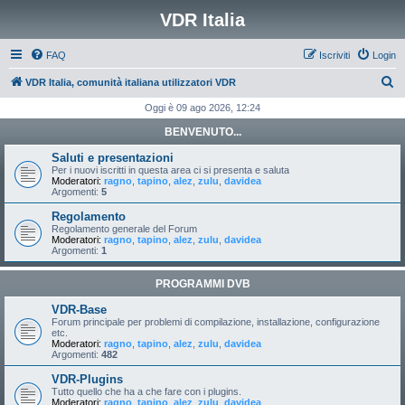
VDR Italia
FAQ
Iscriviti
Login
C
VDR Italia, comunità italiana utilizzatori VDR
e
Oggi è 09 ago 2026, 12:24
r
BENVENUTO...
c
Saluti e presentazioni
a
Per i nuovi iscritti in questa area ci si presenta e saluta
Moderatori:
ragno
,
tapino
,
alez
,
zulu
,
davidea
Argomenti:
5
Regolamento
Regolamento generale del Forum
Moderatori:
ragno
,
tapino
,
alez
,
zulu
,
davidea
Argomenti:
1
PROGRAMMI DVB
VDR-Base
Forum principale per problemi di compilazione, installazione, configurazione
etc.
Moderatori:
ragno
,
tapino
,
alez
,
zulu
,
davidea
Argomenti:
482
VDR-Plugins
Tutto quello che ha a che fare con i plugins.
Moderatori:
ragno
,
tapino
,
alez
,
zulu
,
davidea