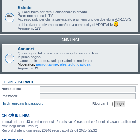
Salotto
Qui ci si trova per fare 4 chiacchere in privato!
Purtroppo non ce la TV
Accesso solo per chi ha partecipato a almeno uno dei due ultimi VDRDAY'S
o chi collabora attivamente con/per la community di VDRITALIA
Argomenti:
177
ANNUNCI
Annunci
Qui vengono fatti eventuali annunci, che vanno a finire
in prima pagina.
L'accesso in scrittura solo per admin e moderatori
Moderatori:
ragno
,
tapino
,
alez
,
zulu
,
davidea
Argomenti:
21
LOGIN
•
ISCRIVITI
Nome utente:
Password:
Ho dimenticato la password
Ricordami
CHI C’È IN LINEA
In totale ci sono
43
utenti connessi : 2 registrati, 0 nascosti e 41 ospiti (basato sugli utenti
attivi negli ultimi 5 minuti)
Record di utenti connessi:
20546
registrato il 22 ott 2025, 22:32