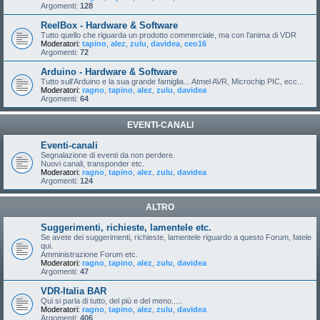
Argomenti:
128
ReelBox - Hardware & Software
Tutto quello che riguarda un prodotto commerciale, ma con l'anima di VDR
Moderatori:
tapino
,
alez
,
zulu
,
davidea
,
ceo16
Argomenti:
72
Arduino - Hardware & Software
Tutto sull'Arduino e la sua grande famiglia... Atmel AVR, Microchip PIC, ecc...
Moderatori:
ragno
,
tapino
,
alez
,
zulu
,
davidea
Argomenti:
64
EVENTI-CANALI
Eventi-canali
Segnalazione di eventi da non perdere.
Nuovi canali, transponder etc.
Moderatori:
ragno
,
tapino
,
alez
,
zulu
,
davidea
Argomenti:
124
ALTRO
Suggerimenti, richieste, lamentele etc.
Se avete dei suggerimenti, richieste, lamentele riguardo a questo Forum, fatele
qui.
Amministrazione Forum etc.
Moderatori:
ragno
,
tapino
,
alez
,
zulu
,
davidea
Argomenti:
47
VDR-Italia BAR
Qui si parla di tutto, del più e del meno.....
Moderatori:
ragno
,
tapino
,
alez
,
zulu
,
davidea
Argomenti:
406