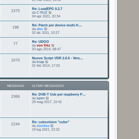
o
a
d
m
g
i
e
Re: LoadEPG 0.2.7
g
2375
u
s
V
da
C-RUZ
i
l
s
e
04 apr 2021, 20:34
o
t
a
d
i
g
i
Re: Patch per device multi-fr…
m
g
196
u
V
da
alez
o
i
l
e
02 dic 2011, 10:27
m
o
t
d
e
i
i
s
Re: UDOO
m
77
u
s
V
da
von fritz
o
l
a
e
03 ago 2014, 08:47
m
t
g
d
e
i
g
i
s
Nuovo Script VDR 2.0.5 - Vers…
m
i
1070
u
s
V
da
knap
o
o
l
a
e
01 feb 2014, 17:02
m
t
g
d
e
i
g
i
s
m
i
u
s
o
o
l
a
m
t
g
MESSAGGI
ULTIMO MESSAGGIO
e
i
g
s
m
i
s
Re: DVB-T Usb per raspberry P…
o
o
2366
a
V
da
lupen
m
g
e
29 mag 2017, 22:42
e
g
d
s
i
i
s
o
u
a
l
g
t
g
Re: cubovision "cubo"
2244
i
i
V
da
davidea
m
o
e
19 lug 2021, 23:32
o
d
m
i
e