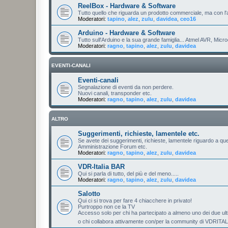
ReelBox - Hardware & Software
Tutto quello che riguarda un prodotto commerciale, ma con l
Moderatori:
tapino
,
alez
,
zulu
,
davidea
,
ceo16
Arduino - Hardware & Software
Tutto sull'Arduino e la sua grande famiglia... Atmel AVR, Micro
Moderatori:
ragno
,
tapino
,
alez
,
zulu
,
davidea
EVENTI-CANALI
Eventi-canali
Segnalazione di eventi da non perdere.
Nuovi canali, transponder etc.
Moderatori:
ragno
,
tapino
,
alez
,
zulu
,
davidea
ALTRO
Suggerimenti, richieste, lamentele etc.
Se avete dei suggerimenti, richieste, lamentele riguardo a que
Amministrazione Forum etc.
Moderatori:
ragno
,
tapino
,
alez
,
zulu
,
davidea
VDR-Italia BAR
Qui si parla di tutto, del più e del meno.....
Moderatori:
ragno
,
tapino
,
alez
,
zulu
,
davidea
Salotto
Qui ci si trova per fare 4 chiacchere in privato!
Purtroppo non ce la TV
Accesso solo per chi ha partecipato a almeno uno dei due u
o chi collabora attivamente con/per la community di VDRITA