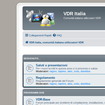
VDR Italia
Comunità italiana utilizzatori VDR
Collegamenti Rapidi
FAQ
VDR Italia, comunità italiana utilizzatori VDR
BENVENUTO...
Saluti e presentazioni
Per i nuovi iscritti in questa area ci si presenta e saluta
Moderatori:
ragno
,
tapino
,
alez
,
zulu
,
davidea
Regolamento
Regolamento generale del Forum
Moderatori:
ragno
,
tapino
,
alez
,
zulu
,
davidea
PROGRAMMI DVB
VDR-Base
Forum principale per problemi di compilazione, installazione, 