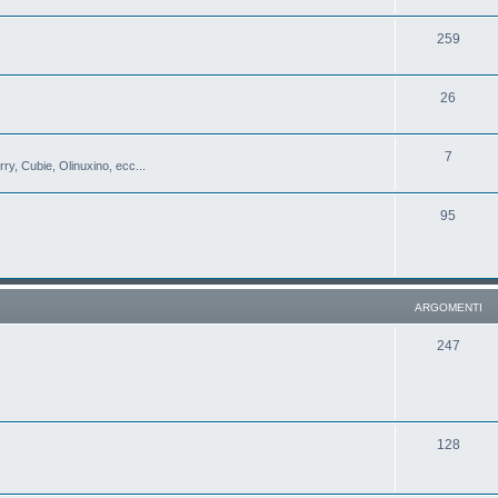
259
26
7
y, Cubie, Olinuxino, ecc...
95
ARGOMENTI
247
128