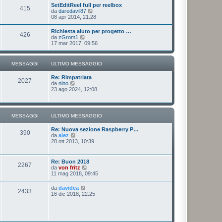
u
SetEditReel full per reelbox
s
415
l
V
da
daredavil87
s
t
e
08 apr 2014, 21:28
a
i
d
g
m
i
g
Richiesta aiuto per progetto …
o
426
u
i
V
da
zGrom1
m
l
o
e
17 mar 2017, 09:56
e
t
d
s
i
i
s
m
u
a
MESSAGGI
ULTIMO MESSAGGIO
o
l
g
m
t
g
e
Re: Rimpatriata
i
i
2027
s
V
da
nino
m
o
s
e
23 ago 2024, 12:08
o
a
d
m
g
i
e
g
u
s
i
l
s
MESSAGGI
ULTIMO MESSAGGIO
o
t
a
i
g
Re: Nuova sezione Raspberry P…
m
g
390
V
da
alez
o
i
e
28 ott 2013, 10:39
m
o
d
e
i
s
u
s
Re: Buon 2018
2267
l
a
V
da
von fritz
t
g
e
11 mag 2018, 09:45
i
g
d
m
i
i
V
da
davidea
o
o
2433
u
e
16 dic 2018, 22:25
m
l
d
e
t
i
s
i
u
s
m
l
a
o