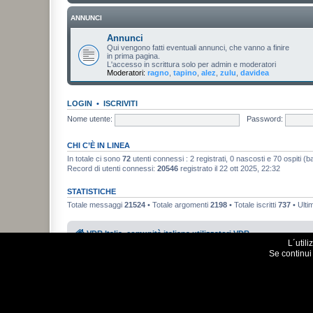
ANNUNCI
Annunci
Qui vengono fatti eventuali annunci, che vanno a finire
in prima pagina.
L'accesso in scrittura solo per admin e moderatori
Moderatori:
ragno
,
tapino
,
alez
,
zulu
,
davidea
LOGIN
•
ISCRIVITI
Nome utente:
Password:
CHI C’È IN LINEA
In totale ci sono
72
utenti connessi : 2 registrati, 0 nascosti e 70 ospiti (bas
Record di utenti connessi:
20546
registrato il 22 ott 2025, 22:32
STATISTICHE
Totale messaggi
21524
• Totale argomenti
2198
• Totale iscritti
737
• Ulti
VDR Italia, comunità italiana utilizzatori VDR
L´util
Se continui 