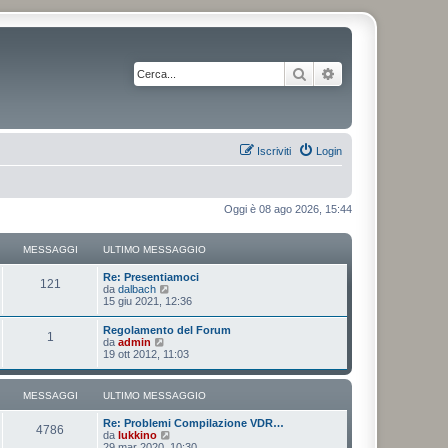
Cerca
Ricerca avanzata
Iscriviti
Login
Oggi è 08 ago 2026, 15:44
MESSAGGI
ULTIMO MESSAGGIO
Re: Presentiamoci
121
V
da
dalbach
e
15 giu 2021, 12:36
d
i
Regolamento del Forum
1
u
V
da
admin
l
e
19 ott 2012, 11:03
t
d
i
i
m
u
MESSAGGI
ULTIMO MESSAGGIO
o
l
m
t
e
Re: Problemi Compilazione VDR…
i
4786
s
V
da
lukkino
m
s
e
29 mar 2020, 10:30