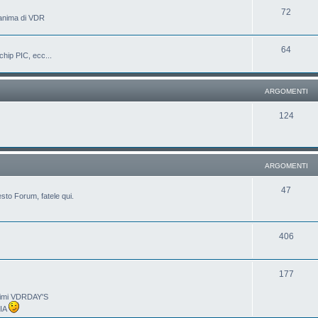
72
'anima di VDR
64
chip PIC, ecc...
ARGOMENTI
124
ARGOMENTI
47
sto Forum, fatele qui.
406
177
ltimi VDRDAY'S
LIA