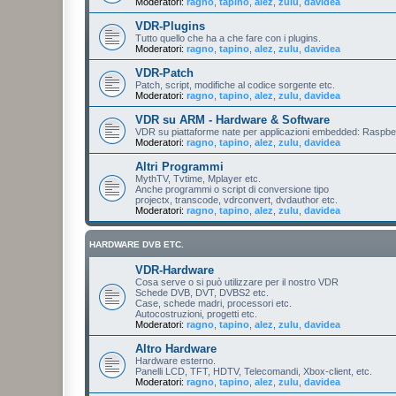
Moderatori:
ragno
,
tapino
,
alez
,
zulu
,
davidea
VDR-Plugins
Tutto quello che ha a che fare con i plugins.
Moderatori:
ragno
,
tapino
,
alez
,
zulu
,
davidea
VDR-Patch
Patch, script, modifiche al codice sorgente etc.
Moderatori:
ragno
,
tapino
,
alez
,
zulu
,
davidea
VDR su ARM - Hardware & Software
VDR su piattaforme nate per applicazioni embedded: Raspberr
Moderatori:
ragno
,
tapino
,
alez
,
zulu
,
davidea
Altri Programmi
MythTV, Tvtime, Mplayer etc.
Anche programmi o script di conversione tipo
projectx, transcode, vdrconvert, dvdauthor etc.
Moderatori:
ragno
,
tapino
,
alez
,
zulu
,
davidea
HARDWARE DVB ETC.
VDR-Hardware
Cosa serve o si può utilizzare per il nostro VDR
Schede DVB, DVT, DVBS2 etc.
Case, schede madri, processori etc.
Autocostruzioni, progetti etc.
Moderatori:
ragno
,
tapino
,
alez
,
zulu
,
davidea
Altro Hardware
Hardware esterno.
Panelli LCD, TFT, HDTV, Telecomandi, Xbox-client, etc.
Moderatori:
ragno
,
tapino
,
alez
,
zulu
,
davidea