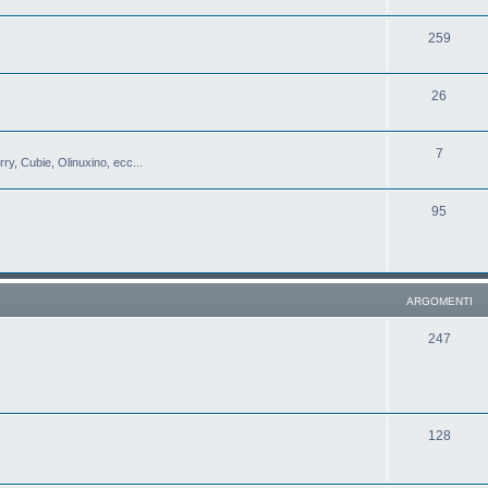
259
26
7
y, Cubie, Olinuxino, ecc...
95
ARGOMENTI
247
128