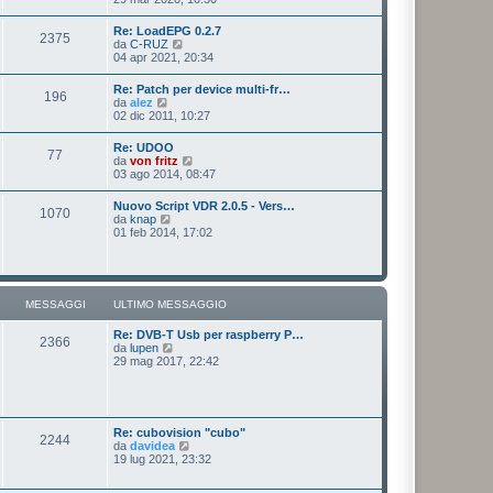
o
a
d
m
g
i
e
Re: LoadEPG 0.2.7
g
2375
u
s
V
da
C-RUZ
i
l
s
e
04 apr 2021, 20:34
o
t
a
d
i
g
i
Re: Patch per device multi-fr…
m
g
196
u
V
da
alez
o
i
l
e
02 dic 2011, 10:27
m
o
t
d
e
i
i
s
Re: UDOO
m
77
u
s
V
da
von fritz
o
l
a
e
03 ago 2014, 08:47
m
t
g
d
e
i
g
i
s
Nuovo Script VDR 2.0.5 - Vers…
m
i
1070
u
s
V
da
knap
o
o
l
a
e
01 feb 2014, 17:02
m
t
g
d
e
i
g
i
s
m
i
u
s
o
o
l
a
m
t
g
MESSAGGI
ULTIMO MESSAGGIO
e
i
g
s
m
i
s
Re: DVB-T Usb per raspberry P…
o
o
2366
a
V
da
lupen
m
g
e
29 mag 2017, 22:42
e
g
d
s
i
i
s
o
u
a
l
g
t
g
Re: cubovision "cubo"
2244
i
i
V
da
davidea
m
o
e
19 lug 2021, 23:32
o
d
m
i
e