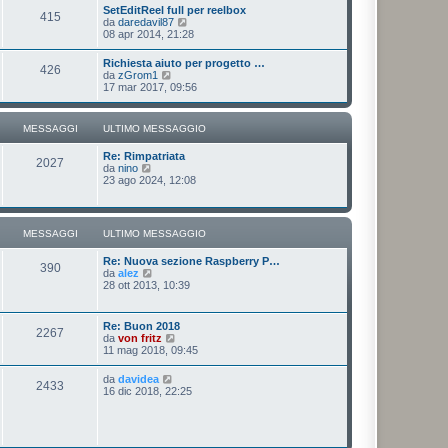
u
SetEditReel full per reelbox
s
415
l
V
da
daredavil87
s
t
e
08 apr 2014, 21:28
a
i
d
g
m
i
g
Richiesta aiuto per progetto …
o
426
u
i
V
da
zGrom1
m
l
o
e
17 mar 2017, 09:56
e
t
d
s
i
i
s
m
u
a
MESSAGGI
ULTIMO MESSAGGIO
o
l
g
m
t
g
e
Re: Rimpatriata
i
i
2027
s
V
da
nino
m
o
s
e
23 ago 2024, 12:08
o
a
d
m
g
i
e
g
u
s
i
l
s
MESSAGGI
ULTIMO MESSAGGIO
o
t
a
i
g
Re: Nuova sezione Raspberry P…
m
g
390
V
da
alez
o
i
e
28 ott 2013, 10:39
m
o
d
e
i
s
u
s
Re: Buon 2018
2267
l
a
V
da
von fritz
t
g
e
11 mag 2018, 09:45
i
g
d
m
i
i
V
da
davidea
o
o
2433
u
e
16 dic 2018, 22:25
m
l
d
e
t
i
s
i
u
s
m
l
a
o