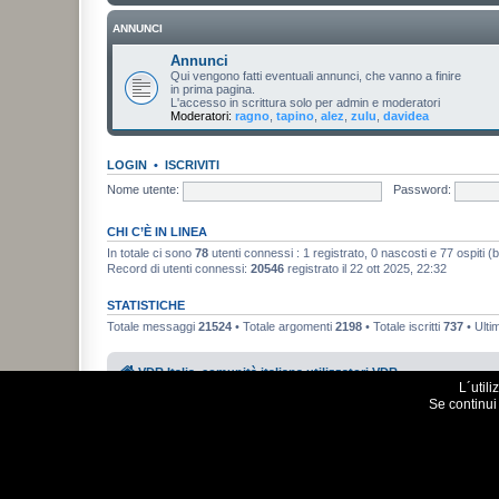
ANNUNCI
Annunci
Qui vengono fatti eventuali annunci, che vanno a finire
in prima pagina.
L'accesso in scrittura solo per admin e moderatori
Moderatori:
ragno
,
tapino
,
alez
,
zulu
,
davidea
LOGIN
•
ISCRIVITI
Nome utente:
Password:
CHI C’È IN LINEA
In totale ci sono
78
utenti connessi : 1 registrato, 0 nascosti e 77 ospiti (bas
Record di utenti connessi:
20546
registrato il 22 ott 2025, 22:32
STATISTICHE
Totale messaggi
21524
• Totale argomenti
2198
• Totale iscritti
737
• Ulti
VDR Italia, comunità italiana utilizzatori VDR
L´util
Se continui 