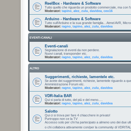
ReelBox - Hardware & Software
Tutto quello che riguarda un prodotto commerciale, ma con l
Moderatori:
tapino
,
alez
,
zulu
,
davidea
,
ceo16
Arduino - Hardware & Software
Tutto sull'Arduino e la sua grande famiglia... Atmel AVR, Micro
Moderatori:
ragno
,
tapino
,
alez
,
zulu
,
davidea
EVENTI-CANALI
Eventi-canali
Segnalazione di eventi da non perdere.
Nuovi canali, transponder etc.
Moderatori:
ragno
,
tapino
,
alez
,
zulu
,
davidea
ALTRO
Suggerimenti, richieste, lamentele etc.
Se avete dei suggerimenti, richieste, lamentele riguardo a que
Amministrazione Forum etc.
Moderatori:
ragno
,
tapino
,
alez
,
zulu
,
davidea
VDR-Italia BAR
Qui si parla di tutto, del più e del meno.....
Moderatori:
ragno
,
tapino
,
alez
,
zulu
,
davidea
Salotto
Qui ci si trova per fare 4 chiacchere in privato!
Purtroppo non ce la TV
Accesso solo per chi ha partecipato a almeno uno dei due u
o chi collabora attivamente con/per la community di VDRITA