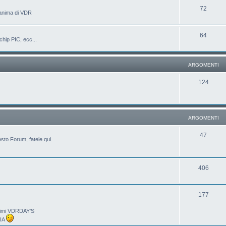
72
'anima di VDR
64
chip PIC, ecc...
ARGOMENTI
124
ARGOMENTI
47
sto Forum, fatele qui.
406
177
ltimi VDRDAY'S
LIA