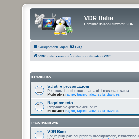
VDR Italia
Comunità italiana utilizzatori VDR
Collegamenti Rapidi
FAQ
VDR Italia, comunità italiana utilizzatori VDR
BENVENUTO...
Saluti e presentazioni
Per i nuovi iscritti in questa area ci si presenta e saluta
Moderatori:
ragno
,
tapino
,
alez
,
zulu
,
davidea
Regolamento
Regolamento generale del Forum
Moderatori:
ragno
,
tapino
,
alez
,
zulu
,
davidea
PROGRAMMI DVB
VDR-Base
Forum principale per problemi di compilazione, installazione, 