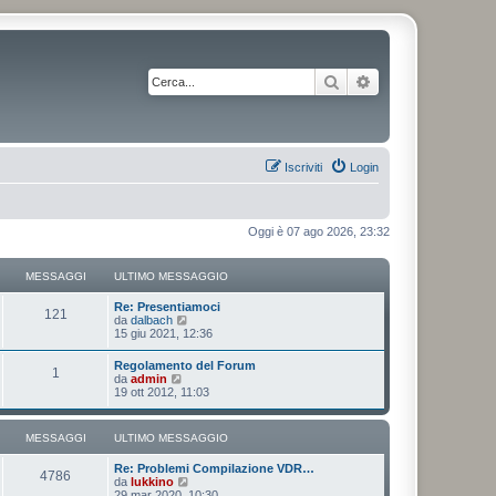
Cerca
Ricerca avanzata
Iscriviti
Login
Oggi è 07 ago 2026, 23:32
MESSAGGI
ULTIMO MESSAGGIO
Re: Presentiamoci
121
V
da
dalbach
e
15 giu 2021, 12:36
d
i
Regolamento del Forum
1
u
V
da
admin
l
e
19 ott 2012, 11:03
t
d
i
i
m
u
MESSAGGI
ULTIMO MESSAGGIO
o
l
m
t
e
Re: Problemi Compilazione VDR…
i
4786
s
V
da
lukkino
m
s
e
29 mar 2020, 10:30