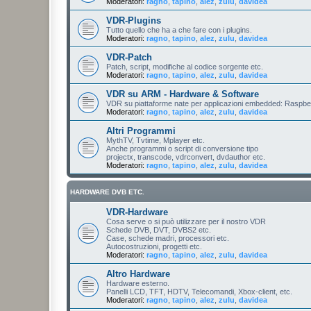
Moderatori:
ragno
,
tapino
,
alez
,
zulu
,
davidea
VDR-Plugins
Tutto quello che ha a che fare con i plugins.
Moderatori:
ragno
,
tapino
,
alez
,
zulu
,
davidea
VDR-Patch
Patch, script, modifiche al codice sorgente etc.
Moderatori:
ragno
,
tapino
,
alez
,
zulu
,
davidea
VDR su ARM - Hardware & Software
VDR su piattaforme nate per applicazioni embedded: Raspberr
Moderatori:
ragno
,
tapino
,
alez
,
zulu
,
davidea
Altri Programmi
MythTV, Tvtime, Mplayer etc.
Anche programmi o script di conversione tipo
projectx, transcode, vdrconvert, dvdauthor etc.
Moderatori:
ragno
,
tapino
,
alez
,
zulu
,
davidea
HARDWARE DVB ETC.
VDR-Hardware
Cosa serve o si può utilizzare per il nostro VDR
Schede DVB, DVT, DVBS2 etc.
Case, schede madri, processori etc.
Autocostruzioni, progetti etc.
Moderatori:
ragno
,
tapino
,
alez
,
zulu
,
davidea
Altro Hardware
Hardware esterno.
Panelli LCD, TFT, HDTV, Telecomandi, Xbox-client, etc.
Moderatori:
ragno
,
tapino
,
alez
,
zulu
,
davidea