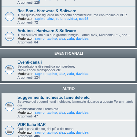
Argomenti:
128
ReelBox - Hardware & Software
Tutto quello che riguarda un prodotto commerciale, ma con l'anima di VDR
Moderatori:
tapino
,
alez
,
zulu
,
davidea
,
ceo16
Argomenti:
72
Arduino - Hardware & Software
Tutto sull'Arduino e la sua grande famiglia... Atmel AVR, Microchip PIC, ecc...
Moderatori:
ragno
,
tapino
,
alez
,
zulu
,
davidea
Argomenti:
64
EVENTI-CANALI
Eventi-canali
Segnalazione di eventi da non perdere.
Nuovi canali, transponder etc.
Moderatori:
ragno
,
tapino
,
alez
,
zulu
,
davidea
Argomenti:
124
ALTRO
Suggerimenti, richieste, lamentele etc.
Se avete dei suggerimenti, richieste, lamentele riguardo a questo Forum, fatele
qui.
Amministrazione Forum etc.
Moderatori:
ragno
,
tapino
,
alez
,
zulu
,
davidea
Argomenti:
47
VDR-Italia BAR
Qui si parla di tutto, del più e del meno.....
Moderatori:
ragno
,
tapino
,
alez
,
zulu
,
davidea
Argomenti:
406