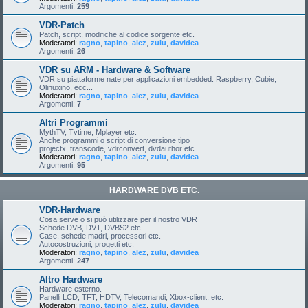
Argomenti:
259
VDR-Patch
Patch, script, modifiche al codice sorgente etc.
Moderatori:
ragno
,
tapino
,
alez
,
zulu
,
davidea
Argomenti:
26
VDR su ARM - Hardware & Software
VDR su piattaforme nate per applicazioni embedded: Raspberry, Cubie,
Olinuxino, ecc...
Moderatori:
ragno
,
tapino
,
alez
,
zulu
,
davidea
Argomenti:
7
Altri Programmi
MythTV, Tvtime, Mplayer etc.
Anche programmi o script di conversione tipo
projectx, transcode, vdrconvert, dvdauthor etc.
Moderatori:
ragno
,
tapino
,
alez
,
zulu
,
davidea
Argomenti:
95
HARDWARE DVB ETC.
VDR-Hardware
Cosa serve o si può utilizzare per il nostro VDR
Schede DVB, DVT, DVBS2 etc.
Case, schede madri, processori etc.
Autocostruzioni, progetti etc.
Moderatori:
ragno
,
tapino
,
alez
,
zulu
,
davidea
Argomenti:
247
Altro Hardware
Hardware esterno.
Panelli LCD, TFT, HDTV, Telecomandi, Xbox-client, etc.
Moderatori:
ragno
,
tapino
,
alez
,
zulu
,
davidea