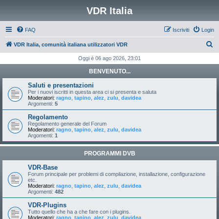
VDR Italia
FAQ
Iscriviti
Login
C
VDR Italia, comunità italiana utilizzatori VDR
e
Oggi è 06 ago 2026, 23:01
r
BENVENUTO...
c
Saluti e presentazioni
a
Per i nuovi iscritti in questa area ci si presenta e saluta
Moderatori:
ragno
,
tapino
,
alez
,
zulu
,
davidea
Argomenti:
5
Regolamento
Regolamento generale del Forum
Moderatori:
ragno
,
tapino
,
alez
,
zulu
,
davidea
Argomenti:
1
PROGRAMMI DVB
VDR-Base
Forum principale per problemi di compilazione, installazione, configurazione
etc.
Moderatori:
ragno
,
tapino
,
alez
,
zulu
,
davidea
Argomenti:
482
VDR-Plugins
Tutto quello che ha a che fare con i plugins.
Moderatori:
ragno
,
tapino
,
alez
,
zulu
,
davidea