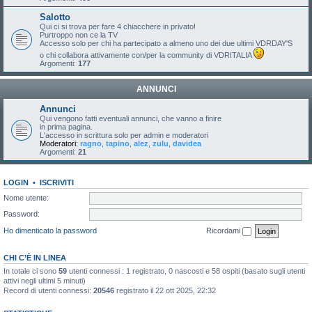
Salotto
Qui ci si trova per fare 4 chiacchere in privato!
Purtroppo non ce la TV
Accesso solo per chi ha partecipato a almeno uno dei due ultimi VDRDAY'S
o chi collabora attivamente con/per la community di VDRITALIA
Argomenti:
177
ANNUNCI
Annunci
Qui vengono fatti eventuali annunci, che vanno a finire
in prima pagina.
L'accesso in scrittura solo per admin e moderatori
Moderatori:
ragno
,
tapino
,
alez
,
zulu
,
davidea
Argomenti:
21
LOGIN
•
ISCRIVITI
Nome utente:
Password:
Ho dimenticato la password
Ricordami
CHI C’È IN LINEA
In totale ci sono
59
utenti connessi : 1 registrato, 0 nascosti e 58 ospiti (basato sugli utenti
attivi negli ultimi 5 minuti)
Record di utenti connessi:
20546
registrato il 22 ott 2025, 22:32