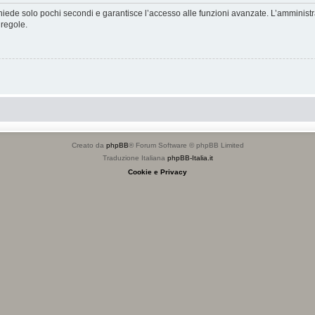
ichiede solo pochi secondi e garantisce l’accesso alle funzioni avanzate. L’amminist
 regole.
Creato da
phpBB
® Forum Software © phpBB Limited
Traduzione Italiana
phpBB-Italia.it
Cookie e Privacy