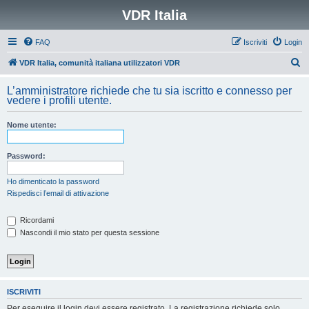
VDR Italia
FAQ
Iscriviti
Login
C
VDR Italia, comunità italiana utilizzatori VDR
e
L’amministratore richiede che tu sia iscritto e connesso per
r
vedere i profili utente.
c
Nome utente:
a
Password:
Ho dimenticato la password
Rispedisci l’email di attivazione
Ricordami
Nascondi il mio stato per questa sessione
ISCRIVITI
Per eseguire il login devi essere registrato. La registrazione richiede solo