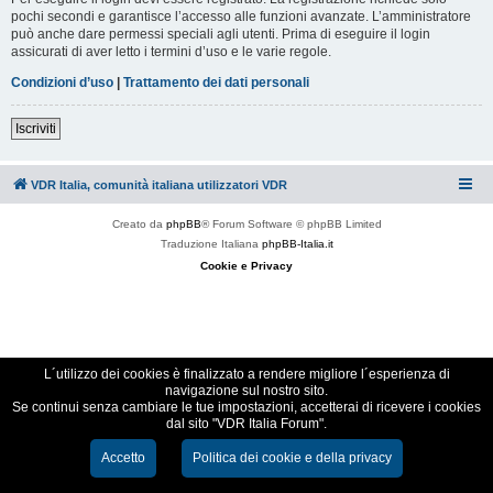
pochi secondi e garantisce l’accesso alle funzioni avanzate. L’amministratore
può anche dare permessi speciali agli utenti. Prima di eseguire il login
assicurati di aver letto i termini d’uso e le varie regole.
Condizioni d’uso
|
Trattamento dei dati personali
Iscriviti
VDR Italia, comunità italiana utilizzatori VDR
Creato da
phpBB
® Forum Software © phpBB Limited
Traduzione Italiana
phpBB-Italia.it
Cookie e Privacy
L´utilizzo dei cookies è finalizzato a rendere migliore l´esperienza di
navigazione sul nostro sito.
Se continui senza cambiare le tue impostazioni, accetterai di ricevere i cookies
dal sito "VDR Italia Forum".
Accetto
Politica dei cookie e della privacy