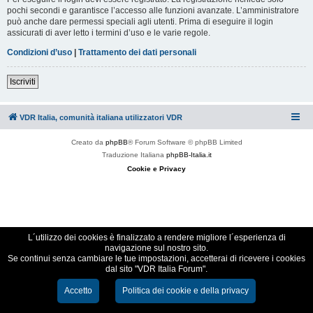
pochi secondi e garantisce l’accesso alle funzioni avanzate. L’amministratore
può anche dare permessi speciali agli utenti. Prima di eseguire il login
assicurati di aver letto i termini d’uso e le varie regole.
Condizioni d’uso
|
Trattamento dei dati personali
Iscriviti
VDR Italia, comunità italiana utilizzatori VDR
Creato da
phpBB
® Forum Software © phpBB Limited
Traduzione Italiana
phpBB-Italia.it
Cookie e Privacy
L´utilizzo dei cookies è finalizzato a rendere migliore l´esperienza di
navigazione sul nostro sito.
Se continui senza cambiare le tue impostazioni, accetterai di ricevere i cookies
dal sito "VDR Italia Forum".
Accetto
Politica dei cookie e della privacy