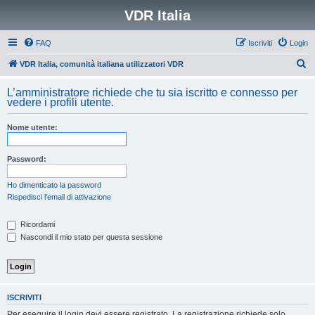
VDR Italia
FAQ
Iscriviti
Login
C
VDR Italia, comunità italiana utilizzatori VDR
e
L’amministratore richiede che tu sia iscritto e connesso per
r
vedere i profili utente.
c
Nome utente:
a
Password:
Ho dimenticato la password
Rispedisci l’email di attivazione
Ricordami
Nascondi il mio stato per questa sessione
ISCRIVITI
Per eseguire il login devi essere registrato. La registrazione richiede solo