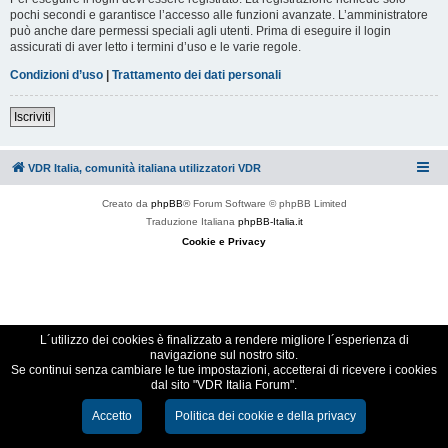
pochi secondi e garantisce l’accesso alle funzioni avanzate. L’amministratore
può anche dare permessi speciali agli utenti. Prima di eseguire il login
assicurati di aver letto i termini d’uso e le varie regole.
Condizioni d’uso
|
Trattamento dei dati personali
Iscriviti
VDR Italia, comunità italiana utilizzatori VDR
Creato da
phpBB
® Forum Software © phpBB Limited
Traduzione Italiana
phpBB-Italia.it
Cookie e Privacy
L´utilizzo dei cookies è finalizzato a rendere migliore l´esperienza di
navigazione sul nostro sito.
Se continui senza cambiare le tue impostazioni, accetterai di ricevere i cookies
dal sito "VDR Italia Forum".
Accetto
Politica dei cookie e della privacy