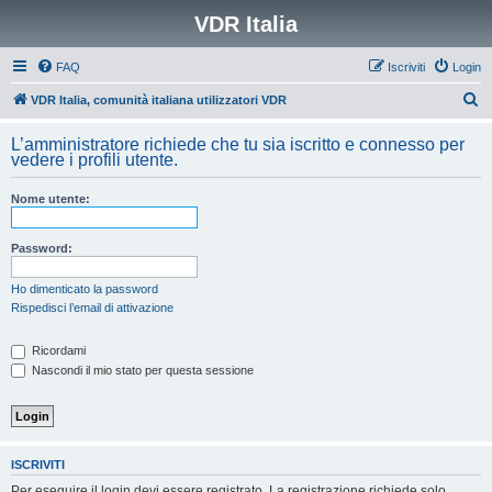
VDR Italia
FAQ
Iscriviti
Login
C
VDR Italia, comunità italiana utilizzatori VDR
e
L’amministratore richiede che tu sia iscritto e connesso per
r
vedere i profili utente.
c
Nome utente:
a
Password:
Ho dimenticato la password
Rispedisci l’email di attivazione
Ricordami
Nascondi il mio stato per questa sessione
ISCRIVITI
Per eseguire il login devi essere registrato. La registrazione richiede solo