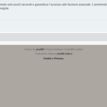
ichiede solo pochi secondi e garantisce l’accesso alle funzioni avanzate. L’amminist
 regole.
Creato da
phpBB
® Forum Software © phpBB Limited
Traduzione Italiana
phpBB-Italia.it
Cookie e Privacy