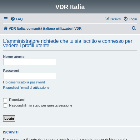
VDR Italia
FAQ
Iscriviti
Login
C
VDR Italia, comunità italiana utilizzatori VDR
e
L’amministratore richiede che tu sia iscritto e connesso per
r
vedere i profili utente.
c
Nome utente:
a
Password:
Ho dimenticato la password
Rispedisci l’email di attivazione
Ricordami
Nascondi il mio stato per questa sessione
ISCRIVITI
Per eseguire il login devi essere registrato. La registrazione richiede solo