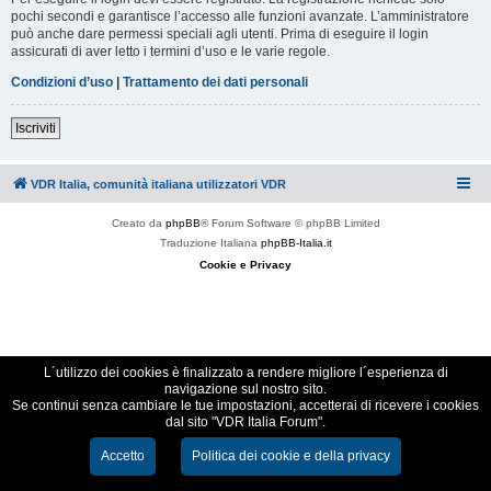
pochi secondi e garantisce l’accesso alle funzioni avanzate. L’amministratore
può anche dare permessi speciali agli utenti. Prima di eseguire il login
assicurati di aver letto i termini d’uso e le varie regole.
Condizioni d’uso
|
Trattamento dei dati personali
Iscriviti
VDR Italia, comunità italiana utilizzatori VDR
Creato da
phpBB
® Forum Software © phpBB Limited
Traduzione Italiana
phpBB-Italia.it
Cookie e Privacy
L´utilizzo dei cookies è finalizzato a rendere migliore l´esperienza di
navigazione sul nostro sito.
Se continui senza cambiare le tue impostazioni, accetterai di ricevere i cookies
dal sito "VDR Italia Forum".
Accetto
Politica dei cookie e della privacy