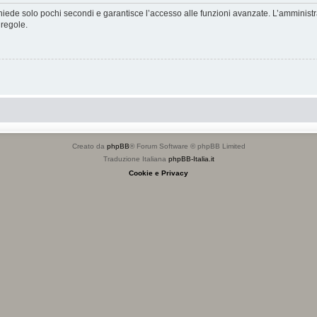
ichiede solo pochi secondi e garantisce l’accesso alle funzioni avanzate. L’amminist
 regole.
Creato da
phpBB
® Forum Software © phpBB Limited
Traduzione Italiana
phpBB-Italia.it
Cookie e Privacy