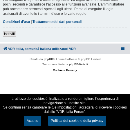
pochi secondi e garantisce l’accesso alle funzioni avanzate. L’amministratore
può anche dare permessi speciali agli utenti. Prima di eseguire il login
assicurati di aver letto i termini d’uso e le varie regole.
Condizioni d’uso
|
Trattamento dei dati personali
Iscriviti
VDR Italia, comunità italiana utilizzatori VDR
Creato da
phpBB
® Forum Software © phpBB Limited
Traduzione Italiana
phpBB-Italia.it
Cookie e Privacy
L´utilizzo dei cookies è finalizzato a rendere migliore l´esperienza di
navigazione sul nostro sito.
Se continui senza cambiare le tue impostazioni, accetterai di ricevere i cookies
dal sito "VDR Italia Forum".
Accetto
Politica dei cookie e della privacy