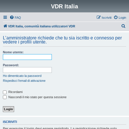
VDR Italia
FAQ
Iscriviti
Login
C
VDR Italia, comunità italiana utilizzatori VDR
e
L’amministratore richiede che tu sia iscritto e connesso per
r
vedere i profili utente.
c
Nome utente:
a
Password:
Ho dimenticato la password
Rispedisci l’email di attivazione
Ricordami
Nascondi il mio stato per questa sessione
ISCRIVITI
Per eseguire il login devi essere registrato. La registrazione richiede solo