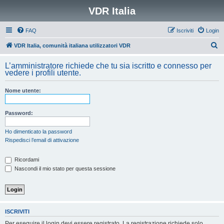
VDR Italia
FAQ
Iscriviti
Login
C
VDR Italia, comunità italiana utilizzatori VDR
e
L’amministratore richiede che tu sia iscritto e connesso per
r
vedere i profili utente.
c
Nome utente:
a
Password:
Ho dimenticato la password
Rispedisci l’email di attivazione
Ricordami
Nascondi il mio stato per questa sessione
ISCRIVITI
Per eseguire il login devi essere registrato. La registrazione richiede solo