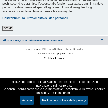
pochi secondi e garantisce l’accesso alle funzioni avanzate. L’amministratore
può anche dare permessi speciali agli utenti. Prima di eseguire il login
assicurati di aver letto i termini d’uso e le varie regole.
Condizioni d’uso
|
Trattamento dei dati personali
Iscriviti
VDR Italia, comunità italiana utilizzatori VDR
Creato da
phpBB
® Forum Software © phpBB Limited
Traduzione Italiana
phpBB-Italia.it
Cookie e Privacy
L´utilizzo dei cookies è finalizzato a rendere migliore l´esperienza di
navigazione sul nostro sito.
Se continui senza cambiare le tue impostazioni, accetterai di ricevere i cookies
dal sito "VDR Italia Forum".
Accetto
Politica dei cookie e della privacy