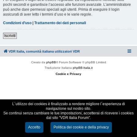
pochi secondi e garantisce l’accesso alle funzioni avanzate. L’amministratore
può anche dare permessi speciali agli utenti. Prima di eseguire il login
assicurati di aver letto i termini d’uso e le varie regole.
Condizioni d’uso
|
Trattamento dei dati personali
Iscriviti
VDR Italia, comunità italiana utilizzatori VDR
Creato da
phpBB
® Forum Software © phpBB Limited
Traduzione Italiana
phpBB-Italia.it
Cookie e Privacy
L´utilizzo dei cookies è finalizzato a rendere migliore l´esperienza di
navigazione sul nostro sito.
Se continui senza cambiare le tue impostazioni, accetterai di ricevere i cookies
dal sito "VDR Italia Forum".
Accetto
Politica dei cookie e della privacy