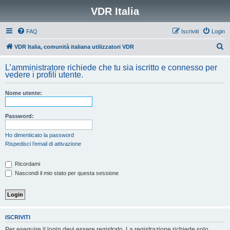
VDR Italia
FAQ
Iscriviti
Login
C
VDR Italia, comunità italiana utilizzatori VDR
e
L’amministratore richiede che tu sia iscritto e connesso per
r
vedere i profili utente.
c
Nome utente:
a
Password:
Ho dimenticato la password
Rispedisci l’email di attivazione
Ricordami
Nascondi il mio stato per questa sessione
ISCRIVITI
Per eseguire il login devi essere registrato. La registrazione richiede solo