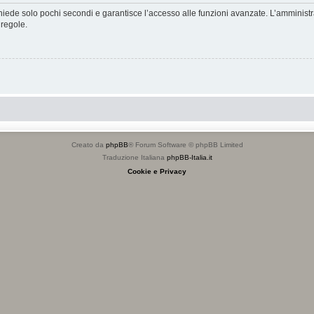
ichiede solo pochi secondi e garantisce l’accesso alle funzioni avanzate. L’amminist
 regole.
Creato da
phpBB
® Forum Software © phpBB Limited
Traduzione Italiana
phpBB-Italia.it
Cookie e Privacy