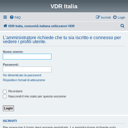
VDR Italia
FAQ
Iscriviti
Login
C
VDR Italia, comunità italiana utilizzatori VDR
e
L’amministratore richiede che tu sia iscritto e connesso per
r
vedere i profili utente.
c
Nome utente:
a
Password:
Ho dimenticato la password
Rispedisci l’email di attivazione
Ricordami
Nascondi il mio stato per questa sessione
ISCRIVITI
Per eseguire il login devi essere registrato. La registrazione richiede solo