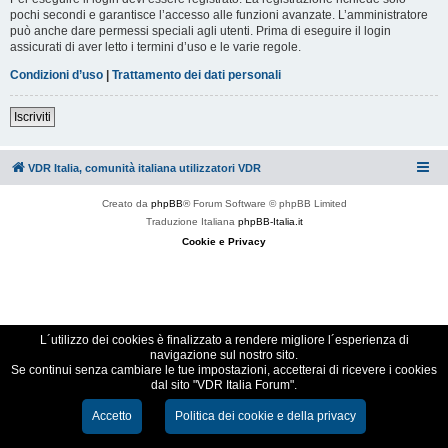
pochi secondi e garantisce l’accesso alle funzioni avanzate. L’amministratore
può anche dare permessi speciali agli utenti. Prima di eseguire il login
assicurati di aver letto i termini d’uso e le varie regole.
Condizioni d’uso
|
Trattamento dei dati personali
Iscriviti
VDR Italia, comunità italiana utilizzatori VDR
Creato da
phpBB
® Forum Software © phpBB Limited
Traduzione Italiana
phpBB-Italia.it
Cookie e Privacy
L´utilizzo dei cookies è finalizzato a rendere migliore l´esperienza di
navigazione sul nostro sito.
Se continui senza cambiare le tue impostazioni, accetterai di ricevere i cookies
dal sito "VDR Italia Forum".
Accetto
Politica dei cookie e della privacy