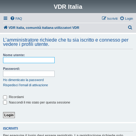
VDR Italia
FAQ
Iscriviti
Login
C
VDR Italia, comunità italiana utilizzatori VDR
e
L’amministratore richiede che tu sia iscritto e connesso per
r
vedere i profili utente.
c
Nome utente:
a
Password:
Ho dimenticato la password
Rispedisci l’email di attivazione
Ricordami
Nascondi il mio stato per questa sessione
ISCRIVITI
Per eseguire il login devi essere registrato. La registrazione richiede solo