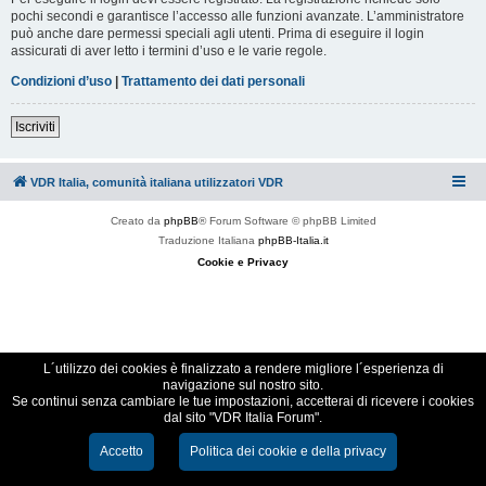
pochi secondi e garantisce l’accesso alle funzioni avanzate. L’amministratore
può anche dare permessi speciali agli utenti. Prima di eseguire il login
assicurati di aver letto i termini d’uso e le varie regole.
Condizioni d’uso
|
Trattamento dei dati personali
Iscriviti
VDR Italia, comunità italiana utilizzatori VDR
Creato da
phpBB
® Forum Software © phpBB Limited
Traduzione Italiana
phpBB-Italia.it
Cookie e Privacy
L´utilizzo dei cookies è finalizzato a rendere migliore l´esperienza di
navigazione sul nostro sito.
Se continui senza cambiare le tue impostazioni, accetterai di ricevere i cookies
dal sito "VDR Italia Forum".
Accetto
Politica dei cookie e della privacy