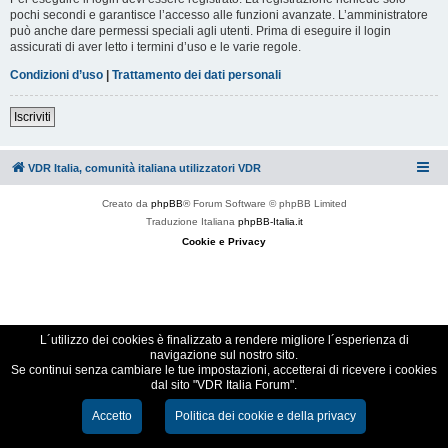
pochi secondi e garantisce l’accesso alle funzioni avanzate. L’amministratore
può anche dare permessi speciali agli utenti. Prima di eseguire il login
assicurati di aver letto i termini d’uso e le varie regole.
Condizioni d’uso
|
Trattamento dei dati personali
Iscriviti
VDR Italia, comunità italiana utilizzatori VDR
Creato da
phpBB
® Forum Software © phpBB Limited
Traduzione Italiana
phpBB-Italia.it
Cookie e Privacy
L´utilizzo dei cookies è finalizzato a rendere migliore l´esperienza di
navigazione sul nostro sito.
Se continui senza cambiare le tue impostazioni, accetterai di ricevere i cookies
dal sito "VDR Italia Forum".
Accetto
Politica dei cookie e della privacy