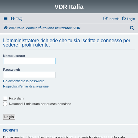
VDR Italia
FAQ
Iscriviti
Login
C
VDR Italia, comunità italiana utilizzatori VDR
e
L’amministratore richiede che tu sia iscritto e connesso per
r
vedere i profili utente.
c
Nome utente:
a
Password:
Ho dimenticato la password
Rispedisci l’email di attivazione
Ricordami
Nascondi il mio stato per questa sessione
ISCRIVITI
Per eseguire il login devi essere registrato. La registrazione richiede solo