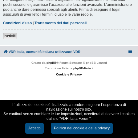
pochi secondi e garantisce l’accesso alle funzioni avanzate. L’amministratore
può anche dare permessi speciali agli utenti. Prima di eseguire il login
assicurati di aver letto i termini d’uso e le varie regole.
Condizioni d’uso
|
Trattamento dei dati personali
Iscriviti
VDR Italia, comunità italiana utilizzatori VDR
Creato da
phpBB
® Forum Software © phpBB Limited
Traduzione Italiana
phpBB-Italia.it
Cookie e Privacy
L´utilizzo dei cookies è finalizzato a rendere migliore l´esperienza di
navigazione sul nostro sito.
Se continui senza cambiare le tue impostazioni, accetterai di ricevere i cookies
dal sito "VDR Italia Forum".
Accetto
Politica dei cookie e della privacy