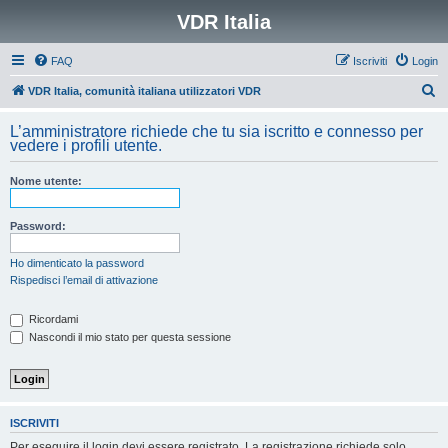
VDR Italia
FAQ
Iscriviti
Login
C
VDR Italia, comunità italiana utilizzatori VDR
e
L’amministratore richiede che tu sia iscritto e connesso per
r
vedere i profili utente.
c
Nome utente:
a
Password:
Ho dimenticato la password
Rispedisci l’email di attivazione
Ricordami
Nascondi il mio stato per questa sessione
ISCRIVITI
Per eseguire il login devi essere registrato. La registrazione richiede solo