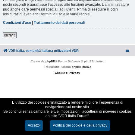
pochi secondi e garantisce l’accesso alle funzioni avanzate. L’amministratore
può anche dare permessi speciali agli utenti. Prima di eseguire il login
assicurati di aver letto i termini d’uso e le varie regole.
Condizioni d’uso
|
Trattamento dei dati personali
Iscriviti
VDR Italia, comunità italiana utilizzatori VDR
Creato da
phpBB
® Forum Software © phpBB Limited
Traduzione Italiana
phpBB-Italia.it
Cookie e Privacy
L´utilizzo dei cookies è finalizzato a rendere migliore l´esperienza di
navigazione sul nostro sito.
Se continui senza cambiare le tue impostazioni, accetterai di ricevere i cookies
dal sito "VDR Italia Forum".
Accetto
Politica dei cookie e della privacy