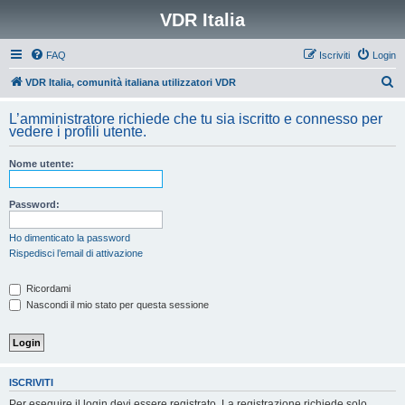
VDR Italia
FAQ
Iscriviti
Login
C
VDR Italia, comunità italiana utilizzatori VDR
e
L’amministratore richiede che tu sia iscritto e connesso per
r
vedere i profili utente.
c
Nome utente:
a
Password:
Ho dimenticato la password
Rispedisci l’email di attivazione
Ricordami
Nascondi il mio stato per questa sessione
ISCRIVITI
Per eseguire il login devi essere registrato. La registrazione richiede solo