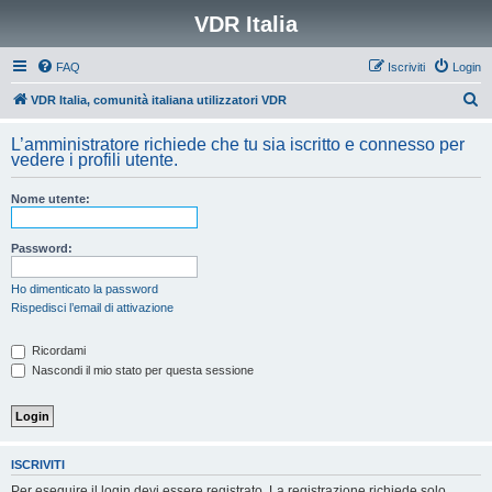
VDR Italia
FAQ
Iscriviti
Login
C
VDR Italia, comunità italiana utilizzatori VDR
e
L’amministratore richiede che tu sia iscritto e connesso per
r
vedere i profili utente.
c
Nome utente:
a
Password:
Ho dimenticato la password
Rispedisci l’email di attivazione
Ricordami
Nascondi il mio stato per questa sessione
ISCRIVITI
Per eseguire il login devi essere registrato. La registrazione richiede solo