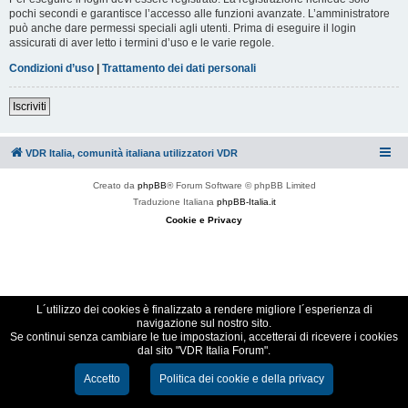
pochi secondi e garantisce l’accesso alle funzioni avanzate. L’amministratore
può anche dare permessi speciali agli utenti. Prima di eseguire il login
assicurati di aver letto i termini d’uso e le varie regole.
Condizioni d’uso
|
Trattamento dei dati personali
Iscriviti
VDR Italia, comunità italiana utilizzatori VDR
Creato da
phpBB
® Forum Software © phpBB Limited
Traduzione Italiana
phpBB-Italia.it
Cookie e Privacy
L´utilizzo dei cookies è finalizzato a rendere migliore l´esperienza di
navigazione sul nostro sito.
Se continui senza cambiare le tue impostazioni, accetterai di ricevere i cookies
dal sito "VDR Italia Forum".
Accetto
Politica dei cookie e della privacy