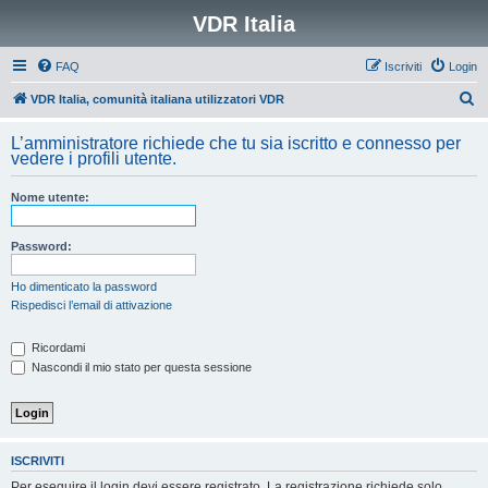
VDR Italia
FAQ
Iscriviti
Login
C
VDR Italia, comunità italiana utilizzatori VDR
e
L’amministratore richiede che tu sia iscritto e connesso per
r
vedere i profili utente.
c
Nome utente:
a
Password:
Ho dimenticato la password
Rispedisci l’email di attivazione
Ricordami
Nascondi il mio stato per questa sessione
ISCRIVITI
Per eseguire il login devi essere registrato. La registrazione richiede solo