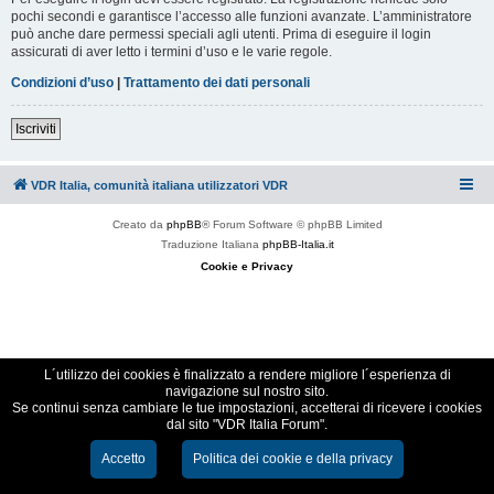
pochi secondi e garantisce l’accesso alle funzioni avanzate. L’amministratore
può anche dare permessi speciali agli utenti. Prima di eseguire il login
assicurati di aver letto i termini d’uso e le varie regole.
Condizioni d’uso
|
Trattamento dei dati personali
Iscriviti
VDR Italia, comunità italiana utilizzatori VDR
Creato da
phpBB
® Forum Software © phpBB Limited
Traduzione Italiana
phpBB-Italia.it
Cookie e Privacy
L´utilizzo dei cookies è finalizzato a rendere migliore l´esperienza di
navigazione sul nostro sito.
Se continui senza cambiare le tue impostazioni, accetterai di ricevere i cookies
dal sito "VDR Italia Forum".
Accetto
Politica dei cookie e della privacy