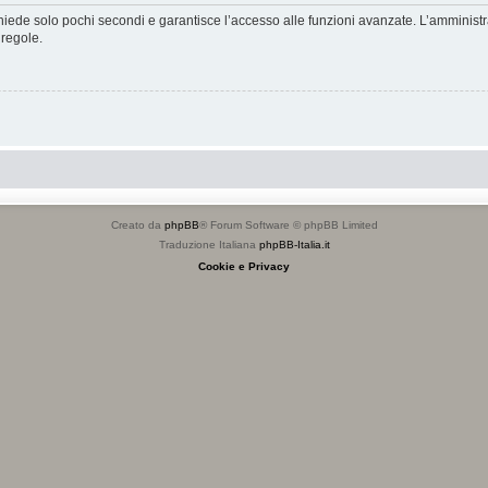
ichiede solo pochi secondi e garantisce l’accesso alle funzioni avanzate. L’amminist
 regole.
Creato da
phpBB
® Forum Software © phpBB Limited
Traduzione Italiana
phpBB-Italia.it
Cookie e Privacy