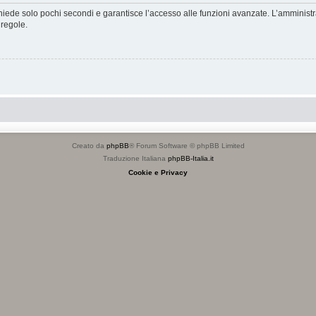
ichiede solo pochi secondi e garantisce l’accesso alle funzioni avanzate. L’amminist
 regole.
Creato da
phpBB
® Forum Software © phpBB Limited
Traduzione Italiana
phpBB-Italia.it
Cookie e Privacy