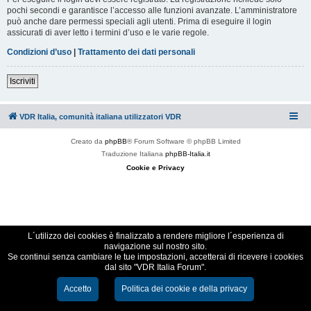
pochi secondi e garantisce l’accesso alle funzioni avanzate. L’amministratore
può anche dare permessi speciali agli utenti. Prima di eseguire il login
assicurati di aver letto i termini d’uso e le varie regole.
Condizioni d’uso
|
Trattamento dei dati personali
Iscriviti
VDR Italia, comunità italiana utilizzatori VDR
Creato da
phpBB
® Forum Software © phpBB Limited
Traduzione Italiana
phpBB-Italia.it
Cookie e Privacy
L´utilizzo dei cookies è finalizzato a rendere migliore l´esperienza di
navigazione sul nostro sito.
Se continui senza cambiare le tue impostazioni, accetterai di ricevere i cookies
dal sito "VDR Italia Forum".
Accetto
Politica dei cookie e della privacy