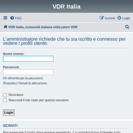
VDR Italia
FAQ
Iscriviti
Login
C
VDR Italia, comunità italiana utilizzatori VDR
e
L’amministratore richiede che tu sia iscritto e connesso per
r
vedere i profili utente.
c
Nome utente:
a
Password:
Ho dimenticato la password
Rispedisci l’email di attivazione
Ricordami
Nascondi il mio stato per questa sessione
ISCRIVITI
Per eseguire il login devi essere registrato. La registrazione richiede solo