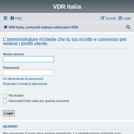
VDR Italia
FAQ
Iscriviti
Login
C
VDR Italia, comunità italiana utilizzatori VDR
e
L’amministratore richiede che tu sia iscritto e connesso per
r
vedere i profili utente.
c
Nome utente:
a
Password:
Ho dimenticato la password
Rispedisci l’email di attivazione
Ricordami
Nascondi il mio stato per questa sessione
ISCRIVITI
Per eseguire il login devi essere registrato. La registrazione richiede solo