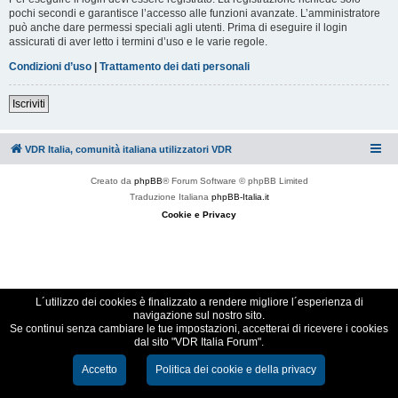
pochi secondi e garantisce l’accesso alle funzioni avanzate. L’amministratore
può anche dare permessi speciali agli utenti. Prima di eseguire il login
assicurati di aver letto i termini d’uso e le varie regole.
Condizioni d’uso
|
Trattamento dei dati personali
Iscriviti
VDR Italia, comunità italiana utilizzatori VDR
Creato da
phpBB
® Forum Software © phpBB Limited
Traduzione Italiana
phpBB-Italia.it
Cookie e Privacy
L´utilizzo dei cookies è finalizzato a rendere migliore l´esperienza di
navigazione sul nostro sito.
Se continui senza cambiare le tue impostazioni, accetterai di ricevere i cookies
dal sito "VDR Italia Forum".
Accetto
Politica dei cookie e della privacy