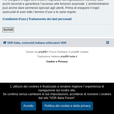
pochi secondi e garantisce l’accesso alle funzioni avanzate. L’amministratore
può anche dare permessi speciali agli utenti. Prima di eseguire il login
assicurati di aver letto i termini d’uso e le varie regole.
Condizioni d’uso
|
Trattamento dei dati personali
Iscriviti
VDR Italia, comunità italiana utilizzatori VDR
Creato da
phpBB
® Forum Software © phpBB Limited
Traduzione Italiana
phpBB-Italia.it
Cookie e Privacy
L´utilizzo dei cookies è finalizzato a rendere migliore l´esperienza di
navigazione sul nostro sito.
Se continui senza cambiare le tue impostazioni, accetterai di ricevere i cookies
dal sito "VDR Italia Forum".
Accetto
Politica dei cookie e della privacy