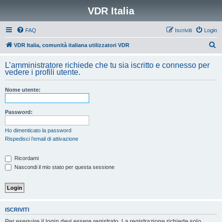
VDR Italia
FAQ
Iscriviti
Login
C
VDR Italia, comunità italiana utilizzatori VDR
e
L’amministratore richiede che tu sia iscritto e connesso per
r
vedere i profili utente.
c
Nome utente:
a
Password:
Ho dimenticato la password
Rispedisci l’email di attivazione
Ricordami
Nascondi il mio stato per questa sessione
ISCRIVITI
Per eseguire il login devi essere registrato. La registrazione richiede solo