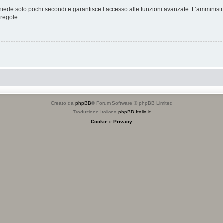
ichiede solo pochi secondi e garantisce l’accesso alle funzioni avanzate. L’amminist
 regole.
Creato da
phpBB
® Forum Software © phpBB Limited
Traduzione Italiana
phpBB-Italia.it
Cookie e Privacy