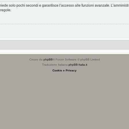
ichiede solo pochi secondi e garantisce l’accesso alle funzioni avanzate. L’amminist
 regole.
Creato da
phpBB
® Forum Software © phpBB Limited
Traduzione Italiana
phpBB-Italia.it
Cookie e Privacy