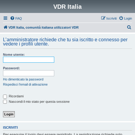
VDR Italia
FAQ
Iscriviti
Login
C
VDR Italia, comunità italiana utilizzatori VDR
e
L’amministratore richiede che tu sia iscritto e connesso per
r
vedere i profili utente.
c
Nome utente:
a
Password:
Ho dimenticato la password
Rispedisci l’email di attivazione
Ricordami
Nascondi il mio stato per questa sessione
ISCRIVITI
Per eseguire il login devi essere registrato. La registrazione richiede solo