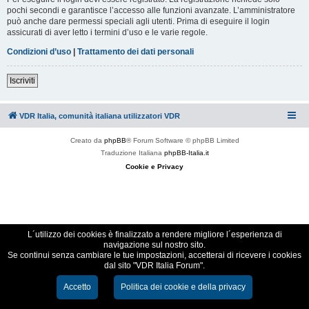
pochi secondi e garantisce l’accesso alle funzioni avanzate. L’amministratore
può anche dare permessi speciali agli utenti. Prima di eseguire il login
assicurati di aver letto i termini d’uso e le varie regole.
Condizioni d’uso
|
Trattamento dei dati personali
Iscriviti
VDR Italia, comunità italiana utilizzatori VDR
Creato da
phpBB
® Forum Software © phpBB Limited
Traduzione Italiana
phpBB-Italia.it
Cookie e Privacy
L´utilizzo dei cookies è finalizzato a rendere migliore l´esperienza di
navigazione sul nostro sito.
Se continui senza cambiare le tue impostazioni, accetterai di ricevere i cookies
dal sito "VDR Italia Forum".
Accetto
Politica dei cookie e della privacy