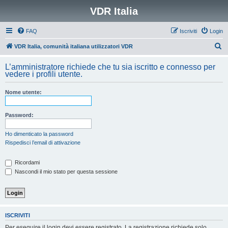
VDR Italia
FAQ
Iscriviti
Login
C
VDR Italia, comunità italiana utilizzatori VDR
e
L’amministratore richiede che tu sia iscritto e connesso per
r
vedere i profili utente.
c
Nome utente:
a
Password:
Ho dimenticato la password
Rispedisci l’email di attivazione
Ricordami
Nascondi il mio stato per questa sessione
ISCRIVITI
Per eseguire il login devi essere registrato. La registrazione richiede solo