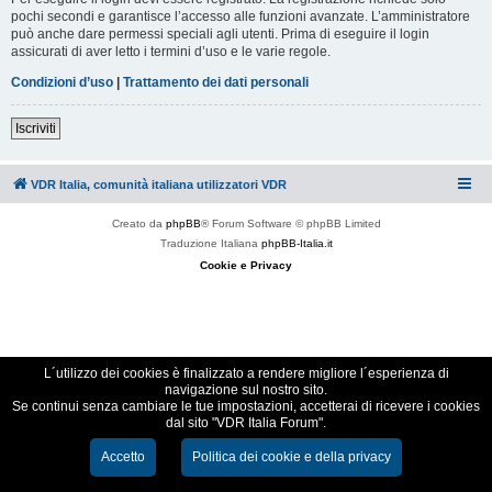
pochi secondi e garantisce l’accesso alle funzioni avanzate. L’amministratore
può anche dare permessi speciali agli utenti. Prima di eseguire il login
assicurati di aver letto i termini d’uso e le varie regole.
Condizioni d’uso
|
Trattamento dei dati personali
Iscriviti
VDR Italia, comunità italiana utilizzatori VDR
Creato da
phpBB
® Forum Software © phpBB Limited
Traduzione Italiana
phpBB-Italia.it
Cookie e Privacy
L´utilizzo dei cookies è finalizzato a rendere migliore l´esperienza di
navigazione sul nostro sito.
Se continui senza cambiare le tue impostazioni, accetterai di ricevere i cookies
dal sito "VDR Italia Forum".
Accetto
Politica dei cookie e della privacy