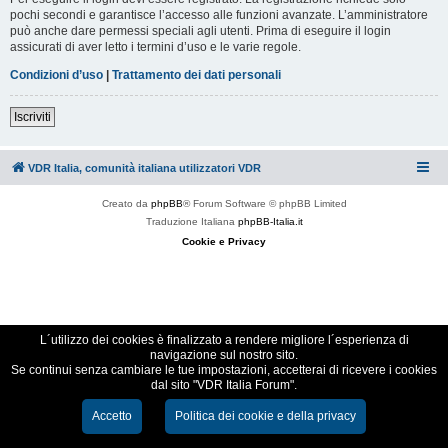
pochi secondi e garantisce l’accesso alle funzioni avanzate. L’amministratore
può anche dare permessi speciali agli utenti. Prima di eseguire il login
assicurati di aver letto i termini d’uso e le varie regole.
Condizioni d’uso
|
Trattamento dei dati personali
Iscriviti
VDR Italia, comunità italiana utilizzatori VDR
Creato da
phpBB
® Forum Software © phpBB Limited
Traduzione Italiana
phpBB-Italia.it
Cookie e Privacy
L´utilizzo dei cookies è finalizzato a rendere migliore l´esperienza di
navigazione sul nostro sito.
Se continui senza cambiare le tue impostazioni, accetterai di ricevere i cookies
dal sito "VDR Italia Forum".
Accetto
Politica dei cookie e della privacy