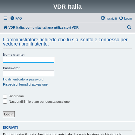
VDR Italia
FAQ
Iscriviti
Login
C
VDR Italia, comunità italiana utilizzatori VDR
e
L’amministratore richiede che tu sia iscritto e connesso per
r
vedere i profili utente.
c
Nome utente:
a
Password:
Ho dimenticato la password
Rispedisci l’email di attivazione
Ricordami
Nascondi il mio stato per questa sessione
ISCRIVITI
Per eseguire il login devi essere registrato. La registrazione richiede solo