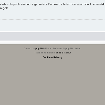
ichiede solo pochi secondi e garantisce l’accesso alle funzioni avanzate. L’amminist
 regole.
Creato da
phpBB
® Forum Software © phpBB Limited
Traduzione Italiana
phpBB-Italia.it
Cookie e Privacy