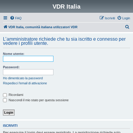
VDR Italia
FAQ
Iscriviti
Login
C
VDR Italia, comunità italiana utilizzatori VDR
e
L’amministratore richiede che tu sia iscritto e connesso per
r
vedere i profili utente.
c
Nome utente:
a
Password:
Ho dimenticato la password
Rispedisci l’email di attivazione
Ricordami
Nascondi il mio stato per questa sessione
ISCRIVITI
Per eseguire il login devi essere registrato. La registrazione richiede solo