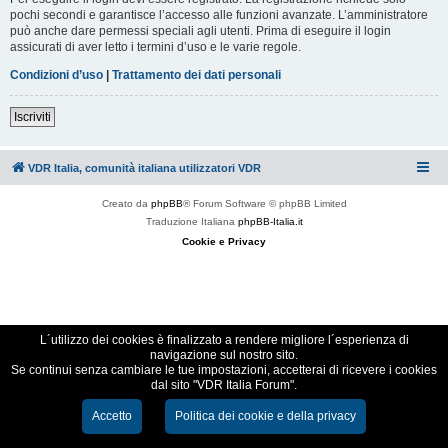
pochi secondi e garantisce l’accesso alle funzioni avanzate. L’amministratore
può anche dare permessi speciali agli utenti. Prima di eseguire il login
assicurati di aver letto i termini d’uso e le varie regole.
Condizioni d’uso
|
Trattamento dei dati personali
Iscriviti
VDR Italia, comunità italiana utilizzatori VDR
Creato da
phpBB
® Forum Software © phpBB Limited
Traduzione Italiana
phpBB-Italia.it
Cookie e Privacy
L´utilizzo dei cookies è finalizzato a rendere migliore l´esperienza di
navigazione sul nostro sito.
Se continui senza cambiare le tue impostazioni, accetterai di ricevere i cookies
dal sito "VDR Italia Forum".
Accetto
Politica dei cookie e della privacy