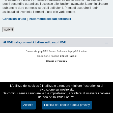
pochi secondi e garantisce l’accesso alle funzioni avanzate. L’amministratore
può anche dare permessi speciali agli utenti. Prima di eseguire il login
assicurati di aver letto i termini d’uso e le varie regole.
Condizioni d’uso
|
Trattamento dei dati personali
Iscriviti
VDR Italia, comunità italiana utilizzatori VDR
Creato da
phpBB
® Forum Software © phpBB Limited
Traduzione Italiana
phpBB-Italia.it
Cookie e Privacy
L´utilizzo dei cookies è finalizzato a rendere migliore l´esperienza di
navigazione sul nostro sito.
Se continui senza cambiare le tue impostazioni, accetterai di ricevere i cookies
dal sito "VDR Italia Forum".
Accetto
Politica dei cookie e della privacy