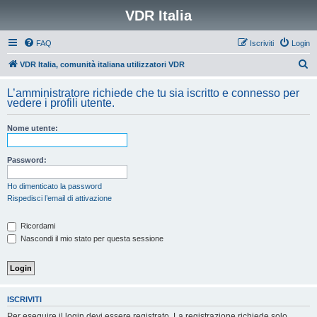
VDR Italia
FAQ
Iscriviti
Login
C
VDR Italia, comunità italiana utilizzatori VDR
e
L’amministratore richiede che tu sia iscritto e connesso per
r
vedere i profili utente.
c
Nome utente:
a
Password:
Ho dimenticato la password
Rispedisci l’email di attivazione
Ricordami
Nascondi il mio stato per questa sessione
ISCRIVITI
Per eseguire il login devi essere registrato. La registrazione richiede solo