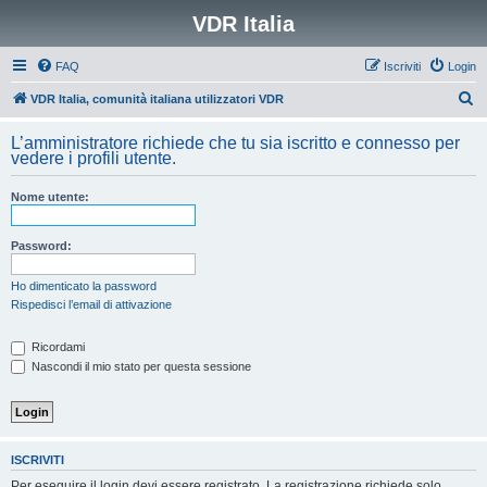
VDR Italia
FAQ
Iscriviti
Login
C
VDR Italia, comunità italiana utilizzatori VDR
e
L’amministratore richiede che tu sia iscritto e connesso per
r
vedere i profili utente.
c
Nome utente:
a
Password:
Ho dimenticato la password
Rispedisci l’email di attivazione
Ricordami
Nascondi il mio stato per questa sessione
ISCRIVITI
Per eseguire il login devi essere registrato. La registrazione richiede solo