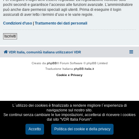
pochi secondi e garantisce l’accesso alle funzioni avanzate. L’amministratore
può anche dare permessi speciali agli utenti. Prima di eseguire il login
assicurati di aver letto i termini d’uso e le varie regole.
Condizioni d’uso
|
Trattamento dei dati personali
Iscriviti
VDR Italia, comunità italiana utilizzatori VDR
Creato da
phpBB
® Forum Software © phpBB Limited
Traduzione Italiana
phpBB-Italia.it
Cookie e Privacy
L´utilizzo dei cookies è finalizzato a rendere migliore l´esperienza di
navigazione sul nostro sito.
Se continui senza cambiare le tue impostazioni, accetterai di ricevere i cookies
dal sito "VDR Italia Forum".
Accetto
Politica dei cookie e della privacy