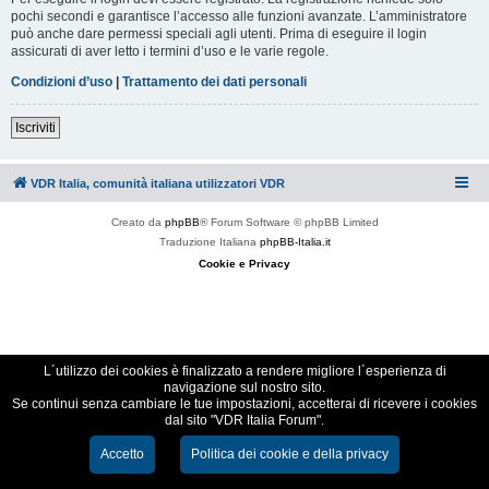
pochi secondi e garantisce l’accesso alle funzioni avanzate. L’amministratore
può anche dare permessi speciali agli utenti. Prima di eseguire il login
assicurati di aver letto i termini d’uso e le varie regole.
Condizioni d’uso
|
Trattamento dei dati personali
Iscriviti
VDR Italia, comunità italiana utilizzatori VDR
Creato da
phpBB
® Forum Software © phpBB Limited
Traduzione Italiana
phpBB-Italia.it
Cookie e Privacy
L´utilizzo dei cookies è finalizzato a rendere migliore l´esperienza di
navigazione sul nostro sito.
Se continui senza cambiare le tue impostazioni, accetterai di ricevere i cookies
dal sito "VDR Italia Forum".
Accetto
Politica dei cookie e della privacy