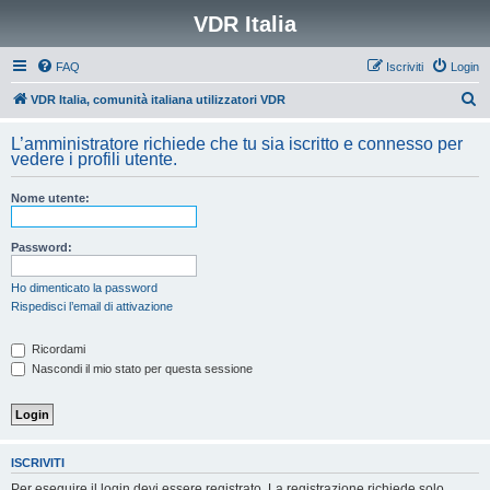
VDR Italia
FAQ
Iscriviti
Login
C
VDR Italia, comunità italiana utilizzatori VDR
e
L’amministratore richiede che tu sia iscritto e connesso per
r
vedere i profili utente.
c
Nome utente:
a
Password:
Ho dimenticato la password
Rispedisci l’email di attivazione
Ricordami
Nascondi il mio stato per questa sessione
ISCRIVITI
Per eseguire il login devi essere registrato. La registrazione richiede solo