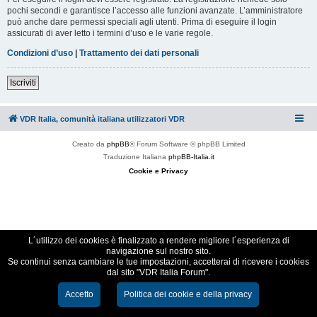
pochi secondi e garantisce l’accesso alle funzioni avanzate. L’amministratore
può anche dare permessi speciali agli utenti. Prima di eseguire il login
assicurati di aver letto i termini d’uso e le varie regole.
Condizioni d’uso
|
Trattamento dei dati personali
Iscriviti
VDR Italia, comunità italiana utilizzatori VDR
Creato da
phpBB
® Forum Software © phpBB Limited
Traduzione Italiana
phpBB-Italia.it
Cookie e Privacy
L´utilizzo dei cookies è finalizzato a rendere migliore l´esperienza di
navigazione sul nostro sito.
Se continui senza cambiare le tue impostazioni, accetterai di ricevere i cookies
dal sito "VDR Italia Forum".
Accetto
Politica dei cookie e della privacy