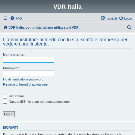
VDR Italia
FAQ
Iscriviti
Login
C
VDR Italia, comunità italiana utilizzatori VDR
e
L’amministratore richiede che tu sia iscritto e connesso per
r
vedere i profili utente.
c
Nome utente:
a
Password:
Ho dimenticato la password
Rispedisci l’email di attivazione
Ricordami
Nascondi il mio stato per questa sessione
ISCRIVITI
Per eseguire il login devi essere registrato. La registrazione richiede solo