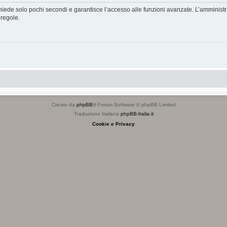
ichiede solo pochi secondi e garantisce l’accesso alle funzioni avanzate. L’amminist
 regole.
Creato da
phpBB
® Forum Software © phpBB Limited
Traduzione Italiana
phpBB-Italia.it
Cookie e Privacy