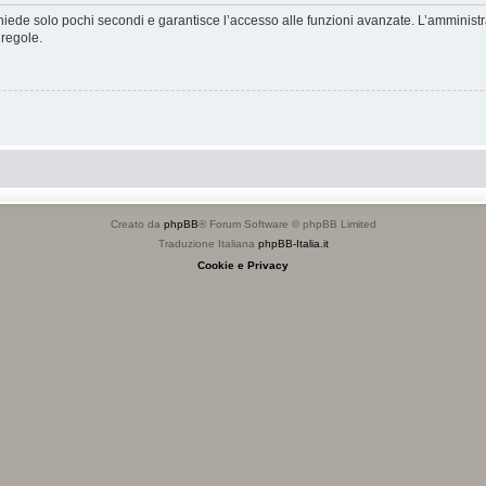
ichiede solo pochi secondi e garantisce l’accesso alle funzioni avanzate. L’amminist
 regole.
Creato da
phpBB
® Forum Software © phpBB Limited
Traduzione Italiana
phpBB-Italia.it
Cookie e Privacy