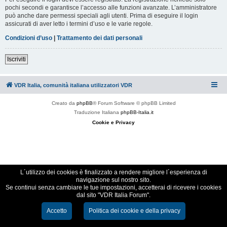
pochi secondi e garantisce l’accesso alle funzioni avanzate. L’amministratore
può anche dare permessi speciali agli utenti. Prima di eseguire il login
assicurati di aver letto i termini d’uso e le varie regole.
Condizioni d’uso
|
Trattamento dei dati personali
Iscriviti
VDR Italia, comunità italiana utilizzatori VDR
Creato da
phpBB
® Forum Software © phpBB Limited
Traduzione Italiana
phpBB-Italia.it
Cookie e Privacy
L´utilizzo dei cookies è finalizzato a rendere migliore l´esperienza di
navigazione sul nostro sito.
Se continui senza cambiare le tue impostazioni, accetterai di ricevere i cookies
dal sito "VDR Italia Forum".
Accetto
Politica dei cookie e della privacy