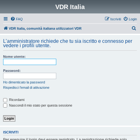
VDR Italia
FAQ
Iscriviti
Login
C
VDR Italia, comunità italiana utilizzatori VDR
e
L’amministratore richiede che tu sia iscritto e connesso per
r
vedere i profili utente.
c
Nome utente:
a
Password:
Ho dimenticato la password
Rispedisci l’email di attivazione
Ricordami
Nascondi il mio stato per questa sessione
ISCRIVITI
Per eseguire il login devi essere registrato. La registrazione richiede solo