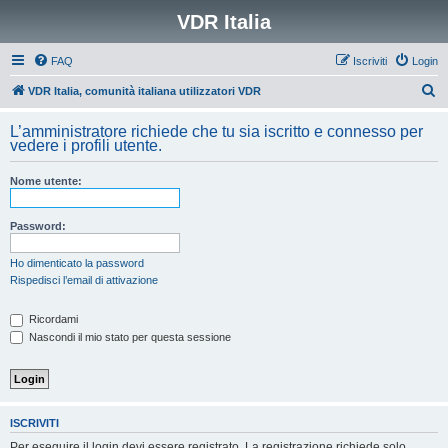
VDR Italia
FAQ
Iscriviti
Login
C
VDR Italia, comunità italiana utilizzatori VDR
e
L’amministratore richiede che tu sia iscritto e connesso per
r
vedere i profili utente.
c
Nome utente:
a
Password:
Ho dimenticato la password
Rispedisci l’email di attivazione
Ricordami
Nascondi il mio stato per questa sessione
ISCRIVITI
Per eseguire il login devi essere registrato. La registrazione richiede solo