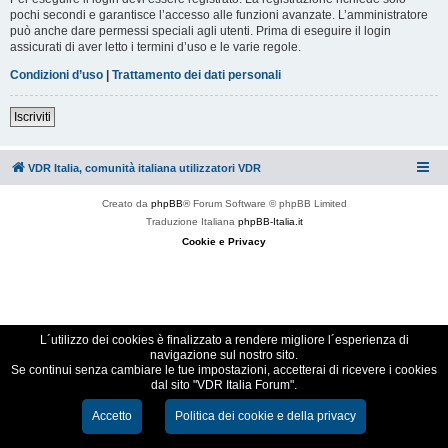
pochi secondi e garantisce l’accesso alle funzioni avanzate. L’amministratore
può anche dare permessi speciali agli utenti. Prima di eseguire il login
assicurati di aver letto i termini d’uso e le varie regole.
Condizioni d’uso
|
Trattamento dei dati personali
Iscriviti
VDR Italia, comunità italiana utilizzatori VDR
Creato da
phpBB
® Forum Software © phpBB Limited
Traduzione Italiana
phpBB-Italia.it
Cookie e Privacy
L´utilizzo dei cookies è finalizzato a rendere migliore l´esperienza di
navigazione sul nostro sito.
Se continui senza cambiare le tue impostazioni, accetterai di ricevere i cookies
dal sito "VDR Italia Forum".
Accetto
Politica dei cookie e della privacy