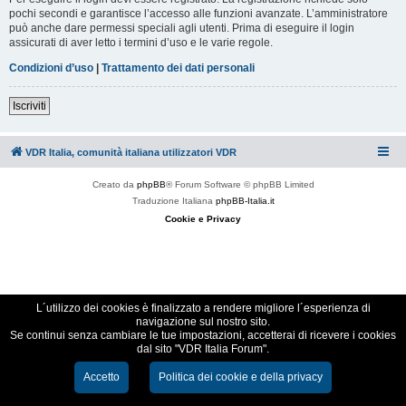
pochi secondi e garantisce l’accesso alle funzioni avanzate. L’amministratore
può anche dare permessi speciali agli utenti. Prima di eseguire il login
assicurati di aver letto i termini d’uso e le varie regole.
Condizioni d’uso
|
Trattamento dei dati personali
Iscriviti
VDR Italia, comunità italiana utilizzatori VDR
Creato da
phpBB
® Forum Software © phpBB Limited
Traduzione Italiana
phpBB-Italia.it
Cookie e Privacy
L´utilizzo dei cookies è finalizzato a rendere migliore l´esperienza di
navigazione sul nostro sito.
Se continui senza cambiare le tue impostazioni, accetterai di ricevere i cookies
dal sito "VDR Italia Forum".
Accetto
Politica dei cookie e della privacy