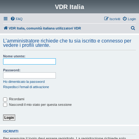
VDR Italia
FAQ
Iscriviti
Login
C
VDR Italia, comunità italiana utilizzatori VDR
e
L’amministratore richiede che tu sia iscritto e connesso per
r
vedere i profili utente.
c
Nome utente:
a
Password:
Ho dimenticato la password
Rispedisci l’email di attivazione
Ricordami
Nascondi il mio stato per questa sessione
ISCRIVITI
Per eseguire il login devi essere registrato. La registrazione richiede solo