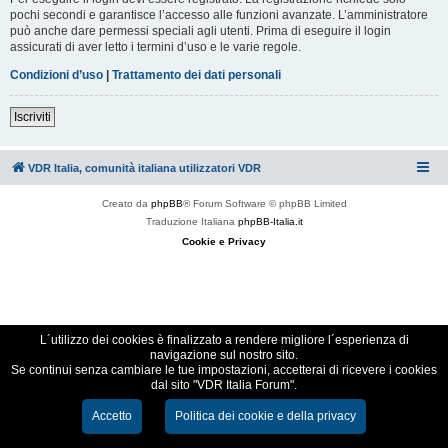
pochi secondi e garantisce l’accesso alle funzioni avanzate. L’amministratore
può anche dare permessi speciali agli utenti. Prima di eseguire il login
assicurati di aver letto i termini d’uso e le varie regole.
Condizioni d’uso
|
Trattamento dei dati personali
Iscriviti
VDR Italia, comunità italiana utilizzatori VDR
Creato da
phpBB
® Forum Software © phpBB Limited
Traduzione Italiana
phpBB-Italia.it
Cookie e Privacy
L´utilizzo dei cookies è finalizzato a rendere migliore l´esperienza di
navigazione sul nostro sito.
Se continui senza cambiare le tue impostazioni, accetterai di ricevere i cookies
dal sito "VDR Italia Forum".
Accetto
Politica dei cookie e della privacy