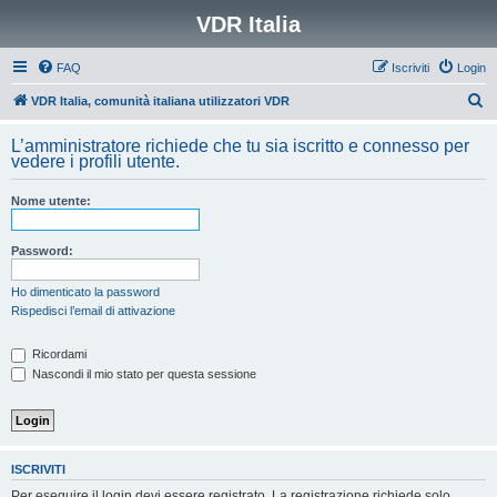
VDR Italia
FAQ
Iscriviti
Login
C
VDR Italia, comunità italiana utilizzatori VDR
e
L’amministratore richiede che tu sia iscritto e connesso per
r
vedere i profili utente.
c
Nome utente:
a
Password:
Ho dimenticato la password
Rispedisci l’email di attivazione
Ricordami
Nascondi il mio stato per questa sessione
ISCRIVITI
Per eseguire il login devi essere registrato. La registrazione richiede solo