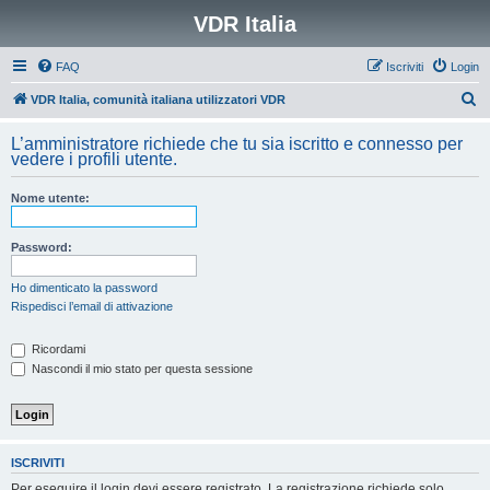
VDR Italia
FAQ
Iscriviti
Login
C
VDR Italia, comunità italiana utilizzatori VDR
e
L’amministratore richiede che tu sia iscritto e connesso per
r
vedere i profili utente.
c
Nome utente:
a
Password:
Ho dimenticato la password
Rispedisci l’email di attivazione
Ricordami
Nascondi il mio stato per questa sessione
ISCRIVITI
Per eseguire il login devi essere registrato. La registrazione richiede solo