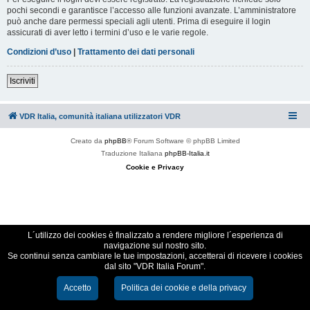
pochi secondi e garantisce l’accesso alle funzioni avanzate. L’amministratore
può anche dare permessi speciali agli utenti. Prima di eseguire il login
assicurati di aver letto i termini d’uso e le varie regole.
Condizioni d’uso
|
Trattamento dei dati personali
Iscriviti
VDR Italia, comunità italiana utilizzatori VDR
Creato da
phpBB
® Forum Software © phpBB Limited
Traduzione Italiana
phpBB-Italia.it
Cookie e Privacy
L´utilizzo dei cookies è finalizzato a rendere migliore l´esperienza di
navigazione sul nostro sito.
Se continui senza cambiare le tue impostazioni, accetterai di ricevere i cookies
dal sito "VDR Italia Forum".
Accetto
Politica dei cookie e della privacy