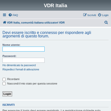
VDR Italia
FAQ
Iscriviti
Login
C
VDR Italia, comunità italiana utilizzatori VDR
e
Devi essere iscritto e connesso per rispondere agli
r
argomenti di questo forum.
c
Nome utente:
a
Password:
Ho dimenticato la password
Rispedisci l’email di attivazione
Ricordami
Nascondi il mio stato per questa sessione
ISCRIVITI
Per eseguire il login devi essere registrato. La registrazione richiede solo