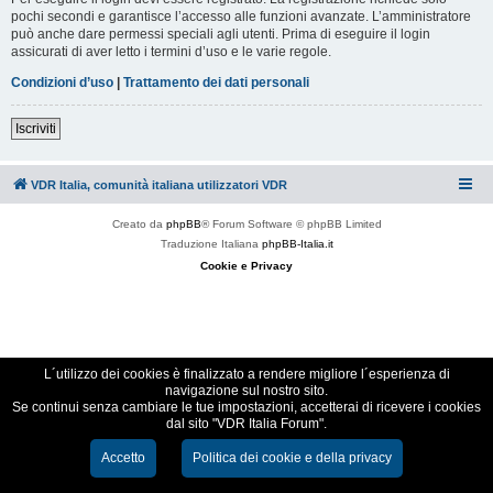
pochi secondi e garantisce l’accesso alle funzioni avanzate. L’amministratore
può anche dare permessi speciali agli utenti. Prima di eseguire il login
assicurati di aver letto i termini d’uso e le varie regole.
Condizioni d’uso
|
Trattamento dei dati personali
Iscriviti
VDR Italia, comunità italiana utilizzatori VDR
Creato da
phpBB
® Forum Software © phpBB Limited
Traduzione Italiana
phpBB-Italia.it
Cookie e Privacy
L´utilizzo dei cookies è finalizzato a rendere migliore l´esperienza di
navigazione sul nostro sito.
Se continui senza cambiare le tue impostazioni, accetterai di ricevere i cookies
dal sito "VDR Italia Forum".
Accetto
Politica dei cookie e della privacy