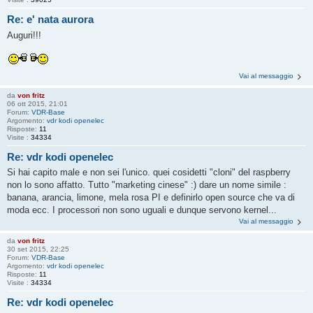
Re: e' nata aurora
Auguri!!!
Vai al messaggio
da
von fritz
06 ott 2015, 21:01
Forum:
VDR-Base
Argomento:
vdr kodi openelec
Risposte:
11
Visite :
34334
Re: vdr kodi openelec
Si hai capito male e non sei l'unico. quei cosidetti "cloni" del raspberry
non lo sono affatto. Tutto "marketing cinese" :) dare un nome simile :
banana, arancia, limone, mela rosa PI e definirlo open source che va di
moda ecc. I processori non sono uguali e dunque servono kernel...
Vai al messaggio
da
von fritz
30 set 2015, 22:25
Forum:
VDR-Base
Argomento:
vdr kodi openelec
Risposte:
11
Visite :
34334
Re: vdr kodi openelec