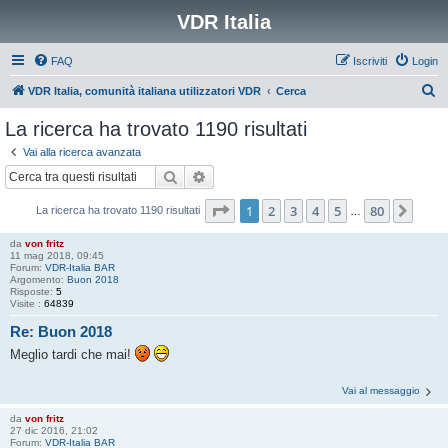
VDR Italia
FAQ
Iscriviti
Login
C
VDR Italia, comunità italiana utilizzatori VDR
Cerca
e
La ricerca ha trovato 1190 risultati
r
Vai alla ricerca avanzata
c
Cerca
Ricerca avanzata
a
Pagina
1
di
80
1
2
3
4
5
80
Pros
La ricerca ha trovato 1190 risultati
…
da
von fritz
11 mag 2018, 09:45
Forum:
VDR-Italia BAR
Argomento:
Buon 2018
Risposte:
5
Visite :
64839
Re: Buon 2018
Meglio tardi che mai!
Vai al messaggio
da
von fritz
27 dic 2016, 21:02
Forum:
VDR-Italia BAR