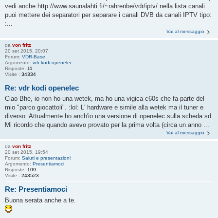
vedi anche http://www.saunalahti.fi/~rahrenbe/vdr/iptv/ nella lista canali
puoi mettere dei separatori per separare i canali DVB da canali IPTV tipo:
:...
Vai al messaggio
da
von fritz
20 set 2015, 20:07
Forum:
VDR-Base
Argomento:
vdr kodi openelec
Risposte:
11
Visite :
34334
Re: vdr kodi openelec
Ciao Bhe, io non ho una wetek, ma ho una vigica c60s che fa parte del
mio "parco giocattoli". :lol: L' hardware e simile alla wetek ma il tuner e
diverso. Attualmente ho anch'io una versione di openelec sulla scheda sd.
Mi ricordo che quando avevo provato per la prima volta (circa un anno ...
Vai al messaggio
da
von fritz
20 set 2015, 19:54
Forum:
Saluti e presentazioni
Argomento:
Presentiamoci
Risposte:
109
Visite :
243523
Re: Presentiamoci
Buona serata anche a te.