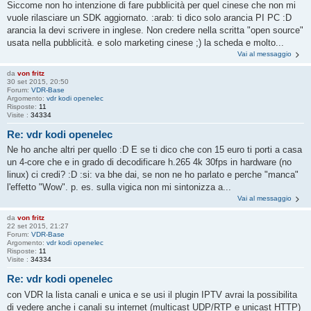
Siccome non ho intenzione di fare pubblicità per quel cinese che non mi
vuole rilasciare un SDK aggiornato. :arab: ti dico solo arancia PI PC :D
arancia la devi scrivere in inglese. Non credere nella scritta "open source"
usata nella pubblicità. e solo marketing cinese ;) la scheda e molto...
Vai al messaggio
da
von fritz
30 set 2015, 20:50
Forum:
VDR-Base
Argomento:
vdr kodi openelec
Risposte:
11
Visite :
34334
Re: vdr kodi openelec
Ne ho anche altri per quello :D E se ti dico che con 15 euro ti porti a casa
un 4-core che e in grado di decodificare h.265 4k 30fps in hardware (no
linux) ci credi? :D :si: va bhe dai, se non ne ho parlato e perche "manca"
l'effetto "Wow". p. es. sulla vigica non mi sintonizza a...
Vai al messaggio
da
von fritz
22 set 2015, 21:27
Forum:
VDR-Base
Argomento:
vdr kodi openelec
Risposte:
11
Visite :
34334
Re: vdr kodi openelec
con VDR la lista canali e unica e se usi il plugin IPTV avrai la possibilita
di vedere anche i canali su internet (multicast UDP/RTP e unicast HTTP)