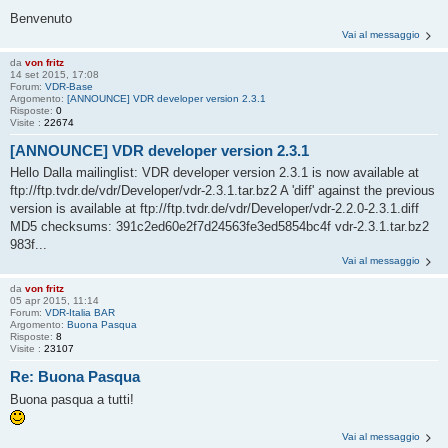
Benvenuto
Vai al messaggio
da
von fritz
14 set 2015, 17:08
Forum:
VDR-Base
Argomento:
[ANNOUNCE] VDR developer version 2.3.1
Risposte:
0
Visite :
22674
[ANNOUNCE] VDR developer version 2.3.1
Hello Dalla mailinglist: VDR developer version 2.3.1 is now available at
ftp://ftp.tvdr.de/vdr/Developer/vdr-2.3.1.tar.bz2 A 'diff' against the previous
version is available at ftp://ftp.tvdr.de/vdr/Developer/vdr-2.2.0-2.3.1.diff
MD5 checksums: 391c2ed60e2f7d24563fe3ed5854bc4f vdr-2.3.1.tar.bz2
983f...
Vai al messaggio
da
von fritz
05 apr 2015, 11:14
Forum:
VDR-Italia BAR
Argomento:
Buona Pasqua
Risposte:
8
Visite :
23107
Re: Buona Pasqua
Buona pasqua a tutti!
Vai al messaggio