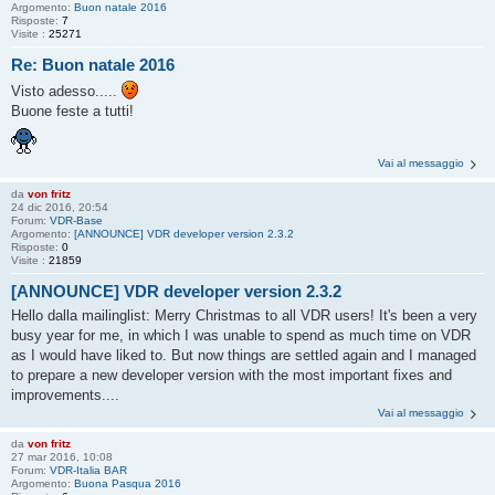
Argomento:
Buon natale 2016
Risposte:
7
Visite :
25271
Re: Buon natale 2016
Visto adesso.....
Buone feste a tutti!
Vai al messaggio
da
von fritz
24 dic 2016, 20:54
Forum:
VDR-Base
Argomento:
[ANNOUNCE] VDR developer version 2.3.2
Risposte:
0
Visite :
21859
[ANNOUNCE] VDR developer version 2.3.2
Hello dalla mailinglist: Merry Christmas to all VDR users! It's been a very
busy year for me, in which I was unable to spend as much time on VDR
as I would have liked to. But now things are settled again and I managed
to prepare a new developer version with the most important fixes and
improvements....
Vai al messaggio
da
von fritz
27 mar 2016, 10:08
Forum:
VDR-Italia BAR
Argomento:
Buona Pasqua 2016