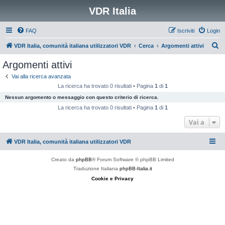
VDR Italia
FAQ
Iscriviti
Login
C
VDR Italia, comunità italiana utilizzatori VDR
Cerca
Argomenti attivi
e
Argomenti attivi
r
Vai alla ricerca avanzata
c
La ricerca ha trovato 0 risultati • Pagina
1
di
1
a
Nessun argomento o messaggio con questo criterio di ricerca.
La ricerca ha trovato 0 risultati • Pagina
1
di
1
Vai a
VDR Italia, comunità italiana utilizzatori VDR
Creato da
phpBB
® Forum Software © phpBB Limited
Traduzione Italiana
phpBB-Italia.it
Cookie e Privacy