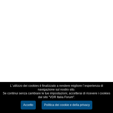
L´utilizzo dei cookies è finalizzato a rendere migliore l´esperienza di
navigazione sul nostro sito.
Se continui senza cambiare le tue impostazioni, accetterai di ricevere i cookies
dal sito "VDR Italia Forum".
Accetto
Politica dei cookie e della privacy