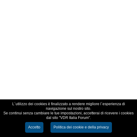
L´utilizzo dei cookies è finalizzato a rendere migliore l´esperienza di
navigazione sul nostro sito.
Se continui senza cambiare le tue impostazioni, accetterai di ricevere i cookies
dal sito "VDR Italia Forum".
Accetto
Politica dei cookie e della privacy