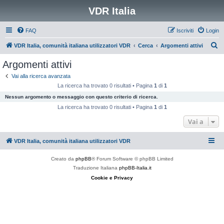
VDR Italia
FAQ
Iscriviti
Login
C
VDR Italia, comunità italiana utilizzatori VDR
Cerca
Argomenti attivi
e
Argomenti attivi
r
Vai alla ricerca avanzata
c
La ricerca ha trovato 0 risultati • Pagina
1
di
1
a
Nessun argomento o messaggio con questo criterio di ricerca.
La ricerca ha trovato 0 risultati • Pagina
1
di
1
Vai a
VDR Italia, comunità italiana utilizzatori VDR
Creato da
phpBB
® Forum Software © phpBB Limited
Traduzione Italiana
phpBB-Italia.it
Cookie e Privacy