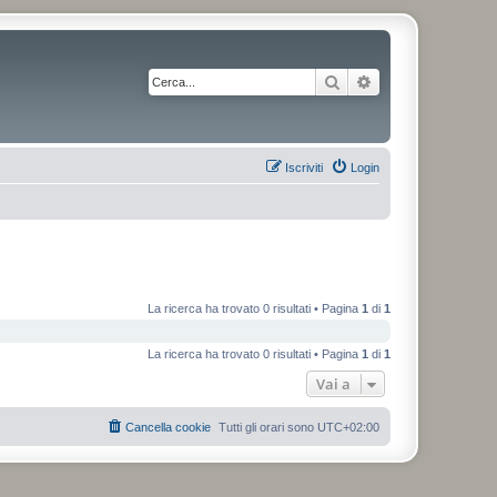
Cerca
Ricerca avanzata
Iscriviti
Login
La ricerca ha trovato 0 risultati • Pagina
1
di
1
La ricerca ha trovato 0 risultati • Pagina
1
di
1
Vai a
Cancella cookie
Tutti gli orari sono
UTC+02:00