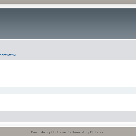
enti attivi
Creato da
phpBB
® Forum Software © phpBB Limited